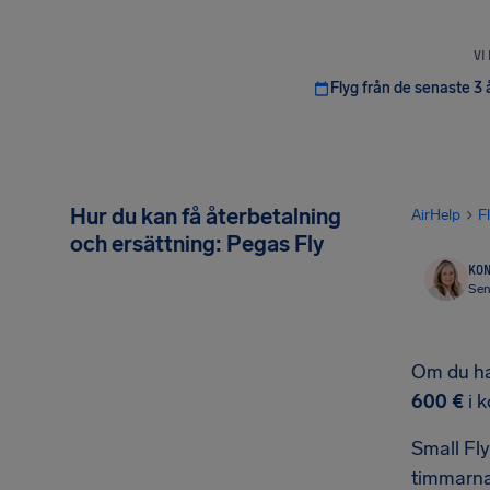
VI
Flyg från de senaste 3 
Hur du kan få återbetalning
AirHelp
F
och ersättning: Pegas Fly
KON
Sen
Om du har
600 €
i 
Small Fly
timmarna 