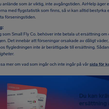
u anlände som är viktig, inte avgångstiden. AirHelp äger
na med flygstatistik som finns, så vi kan alltid bestyrka
ta förseningstiden.
g:
 som Small Fly Co. behöver inte betala ut ersättning om d
en. Det innebär att förseningar orsakade av dåligt väder, 
hos flygledningen inte är berättigade till ersättning. Såda
gheter
.
äsa mer om vad som ingår och inte ingår på vår
sida för 
Du kan kräv
ersättning 