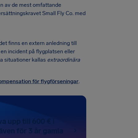
 en av de mest omfattande
 ersättningskravet Small Fly Co. med
et finns en extern anledning till
en incident på flygplatsen eller
na situationer kallas
extraordinära
kompensation för flygförseningar
.
a upp till 600 € i
även för 3 år gamla