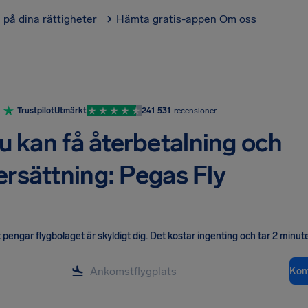
l på dina rättigheter
Hämta gratis-appen
Om oss
Trustpilot
Utmärkt
241 531
recensioner
u kan få återbetalning och
ersättning: Pegas Fly
pengar flygbolaget är skyldigt dig
.
Det kostar ingenting och tar 2 minute
Kont