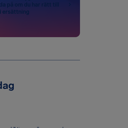
da på om du har rätt till
 i ersättning
idag