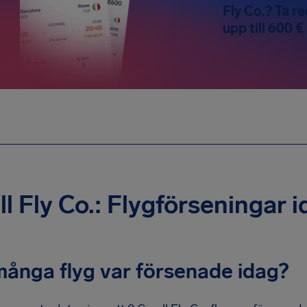
Fly Co.? Ta re
upp till 600 €
l Fly Co.: Flygförseningar 
många flyg var försenade idag?