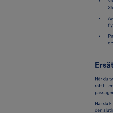
Vå
24
Av
fl
Pa
er
Ersät
När du tv
rätt till
passagera
När du kr
den slutl