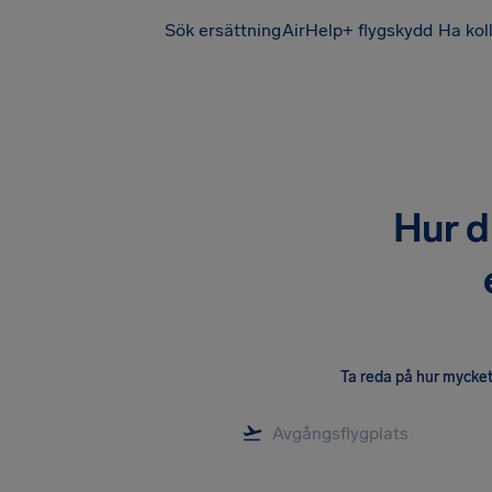
Sök ersättning
AirHelp+ flygskydd
Ha kol
Hur d
Ta reda på hur mycket 