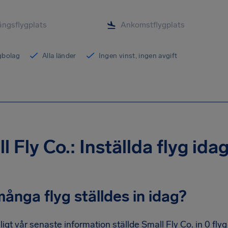
ygbolag
Alla länder
Ingen vinst, ingen avgift
l Fly Co.: Inställda flyg ida
ånga flyg ställdes in idag?
ligt vår senaste information ställde Small Fly Co. in 0 fly