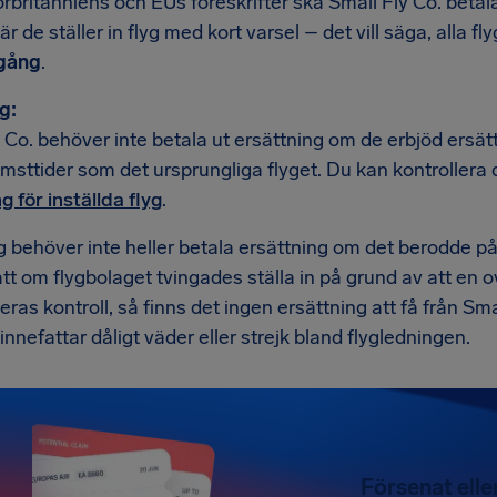
orbritanniens och EUs föreskrifter ska Small Fly Co. bet
är de ställer in flyg med kort varsel – det vill säga, alla fl
vgång
.
g:
 Co. behöver inte betala ut ersättning om de erbjöd ersä
msttider som det ursprungliga flyget. Du kan kontrollera
g för inställda flyg
.
g behöver inte heller betala ersättning om det berodde p
tt om flygbolaget tvingades ställa in på grund av att en ov
eras kontroll, så finns det ingen ersättning att få från Small
nnefattar dåligt väder eller strejk bland flygledningen.
Försenat eller