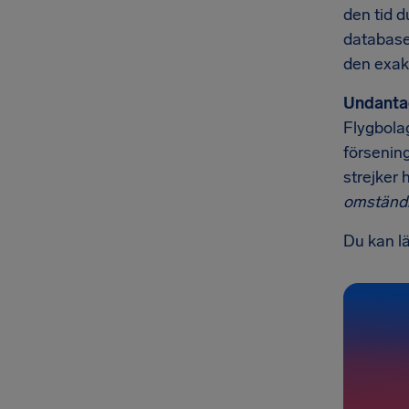
den tid d
databaser
den exak
Undanta
Flygbolag
försening
strejker 
omständi
Du kan l