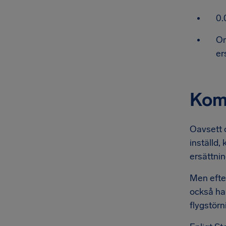
0.
Om
er
Komp
Oavsett o
inställd,
ersättnin
Men efter
också har
flygstörn