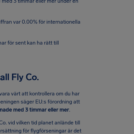
de med 3 timmar eller mer under en
ffran var 0.00% för internationella
 för sent kan ha rätt till
ll Fly Co.
ara värt att kontrollera om du har
örseningen säger EU:s förordning att
nade med 3 timmar eller mer
.
o. vid vilken tid planet anlände till
ersättning för flygförseningar är det