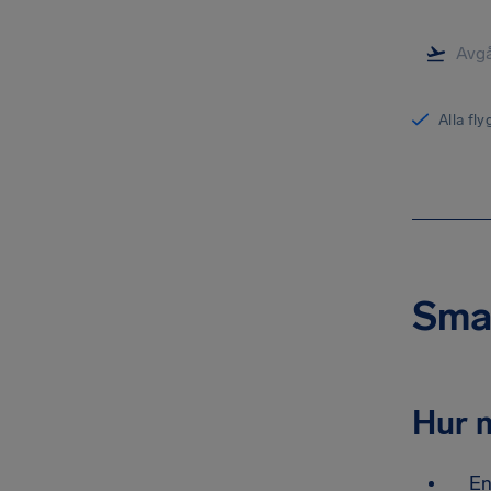
Alla fl
Smal
Hur m
En