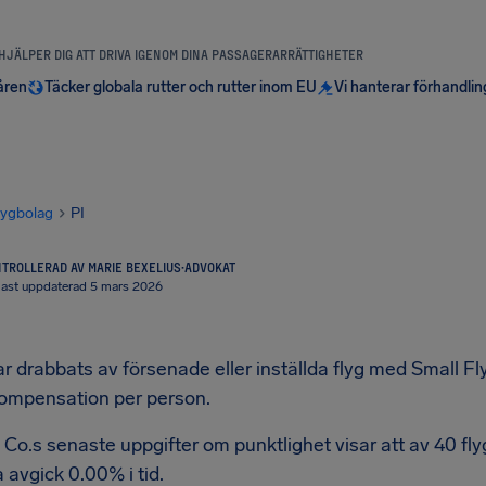
 HJÄLPER DIG ATT DRIVA IGENOM DINA PASSAGERARRÄTTIGHETER
åren
Täcker globala rutter och rutter inom EU
Vi hanterar förhandli
lygbolag
PI
TROLLERAD AV MARIE BEXELIUS
·
ADVOKAT
ast uppdaterad 5 mars 2026
 drabbats av försenade eller inställda flyg med Small Fly C
kompensation per person.
 Co.s senaste uppgifter om punktlighet visar att av 40 f
avgick 0.00% i tid.