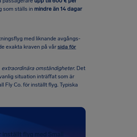
ala passagerare
upp till 600 € per
yg som ställs in
mindre än 14 dagar
ttningsflyg med liknande avgångs-
 de exakta kraven på vår
sida för
å
extraordinära omständigheter
. Det
anlig situation inträffat som är
 Fly Co. för inställt flyg. Typiska
 inställt flyg med Small