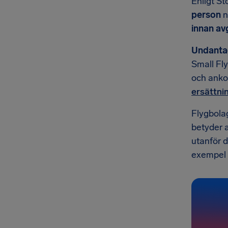
Enligt St
person
n
innan a
Undanta
Small Fly
och anko
ersättnin
Flygbola
betyder a
utanför d
exempel i