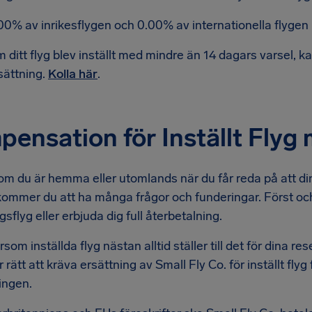
00% av inrikesflygen och 0.00% av internationella flygen ha
 ditt flyg blev inställt med mindre än 14 dagars varsel, kan d
sättning.
Kolla här
.
ensation för Inställt Flyg
m du är hemma eller utomlands när du får reda på att din
 kommer du att ha många frågor och funderingar. Först och
gsflyg eller erbjuda dig full återbetalning.
som inställda flyg nästan alltid ställer till det för dina r
 rätt att kräva ersättning av Small Fly Co. för inställt fly
ingen.