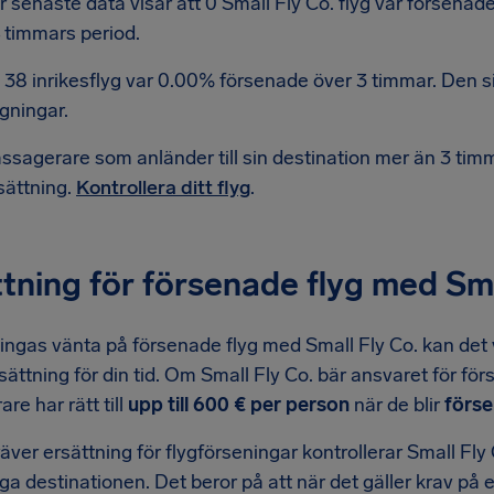
r senaste data visar att 0 Small Fly Co. flyg var försena
 timmars period.
 38 inrikesflyg var 0.00% försenade över 3 timmar. Den si
ygningar.
ssagerare som anländer till sin destination mer än 3 timmar
sättning.
Kontrollera ditt flyg
.
tning för försenade flyg med Sma
ingas vänta på försenade flyg med Small Fly Co. kan det v
 ersättning för din tid. Om Small Fly Co. bär ansvaret för f
re har rätt till
upp till 600 € per person
när de blir
förse
äver ersättning för flygförseningar kontrollerar Small Fly C
iga destinationen. Det beror på att när det gäller krav på 