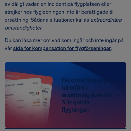
av dåligt väder, en incident på flygplatsen eller
strejker hos flygledningen inte är berättigade till
ersättning. Sådana situationer kallas
extraordinära
omständigheter
.
Du kan läsa mer om vad som ingår och inte ingår på
vår
sida för kompensation för flygförseningar
.
Du kan kräva upp
till 600 € i
ersättning även för
3 år gamla
flygningar.