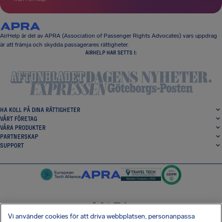
AirHelp är del av APRA (Association of Passenger Rights Advocates) vars uppdrag
är att främja och skydda passagerares rättigheter.
AIRHELP HAR SETTS I:
HA KOLL PÅ DINA RÄTTIGHETER
VÅRT FÖRETAG
VÅRA PRODUKTER
PARTNERSKAP
SUPPORT
Vi använder cookies för att driva webbplatsen, personanpassa
SocialFacebook
SocialTwitter
SocialInstagram
SocialLinkedin