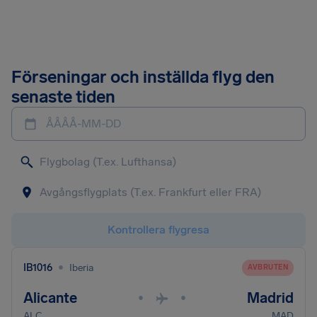
Förseningar och inställda flyg den
senaste tiden
ÅÅÅÅ-MM-DD
Kontrollera flygresa
•
IB1016
Iberia
AVBRUTEN
Alicante
Madrid
•
•
ALC
MAD