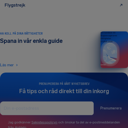
Flygstrejk
HA KOLL PÅ DINA RÄTTIGHETER
Din handbok till
flygpassagerares
rättigheter
Spana in vår enkla guide
UTGÅVA 2026
Läs mer
PRENUMERERA PÅ VÅRT NYHETSBREV
Få tips och råd direkt till din inkorg
Prenumerera
Jag godkänner
Sekretesspolicyn
och önskar ta del av e-postmeddelanden
från AirHelp.