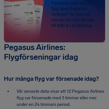
Försenat eller inställt
flyg med Pegasus
Airlines? Ta reda på
om du har rätt till upp
till 600 € i ersättning
Pegasus Airlines:
Flygförseningar idag
Hur många flyg var försenade idag?
Vår senaste data visar att 12 Pegasus Airlines
flyg var försenade med 3 timmar eller mer
under en 24 timmars period.