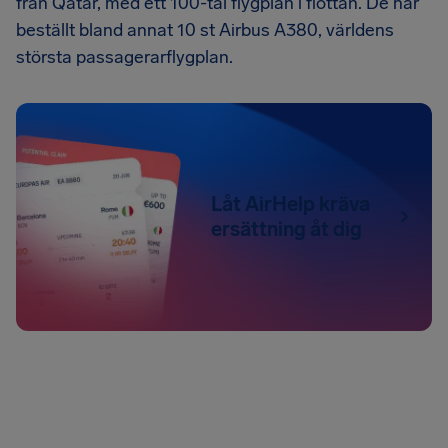
från Qatar, med ett 100-tal flygplan i flottan. De har
beställt bland annat 10 st Airbus A380, världens
största passagerarflygplan.
Låt AirHelp kräva
ersättning åt dig