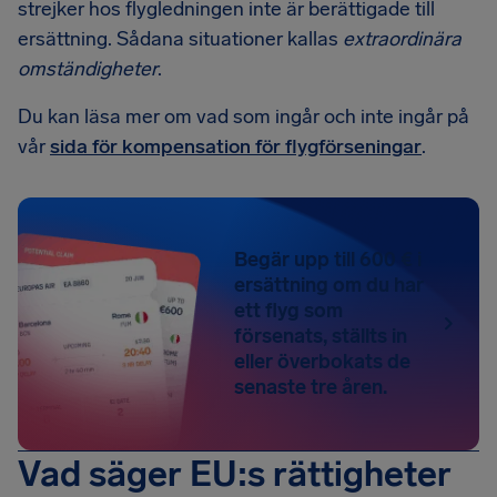
strejker hos flygledningen inte är berättigade till
ersättning. Sådana situationer kallas
extraordinära
omständigheter
.
Du kan läsa mer om vad som ingår och inte ingår på
vår
sida för kompensation för flygförseningar
.
Begär upp till 600 € i
ersättning om du har
ett flyg som
försenats, ställts in
eller överbokats de
senaste tre åren.
Vad säger EU:s rättigheter