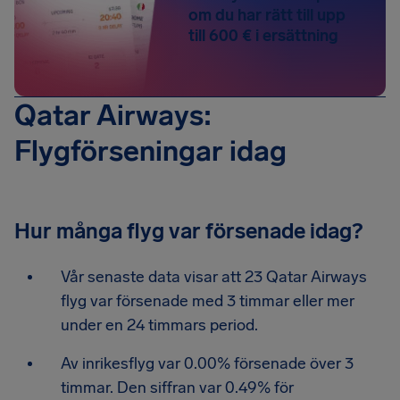
om du har rätt till upp
till 600 € i ersättning
Qatar Airways:
Flygförseningar idag
Hur många flyg var försenade idag?
Vår senaste data visar att 23 Qatar Airways
flyg var försenade med 3 timmar eller mer
under en 24 timmars period.
Av inrikesflyg var 0.00% försenade över 3
timmar. Den siffran var 0.49% för