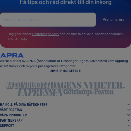
Få tips och råd direkt till din inkorg
Prenumerera
Jag godkänner
Sekretesspolicyn
och önskar ta del av e-postmeddelanden
från AirHelp.
AirHelp är del av APRA (Association of Passenger Rights Advocates) vars uppdrag
är att främja och skydda passagerares rättigheter.
AIRHELP HAR SETTS I:
HA KOLL PÅ DINA RÄTTIGHETER
VÅRT FÖRETAG
VÅRA PRODUKTER
PARTNERSKAP
SUPPORT