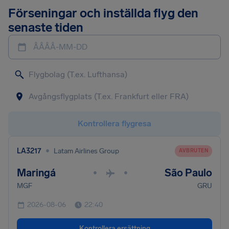
Förseningar och inställda flyg den
senaste tiden
ÅÅÅÅ-MM-DD
Kontrollera flygresa
•
LA3217
Latam Airlines Group
AVBRUTEN
Maringá
São Paulo
•
•
MGF
GRU
2026-08-06
22:40
Kontrollera ersättning