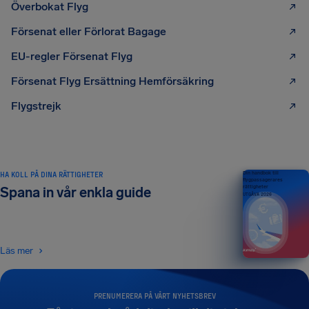
Överbokat Flyg
Försenat eller Förlorat Bagage
EU-regler Försenat Flyg
Försenat Flyg Ersättning Hemförsäkring
Flygstrejk
HA KOLL PÅ DINA RÄTTIGHETER
Din handbok till
flygpassagerares
rättigheter
Spana in vår enkla guide
UTGÅVA 2026
Läs mer
PRENUMERERA PÅ VÅRT NYHETSBREV