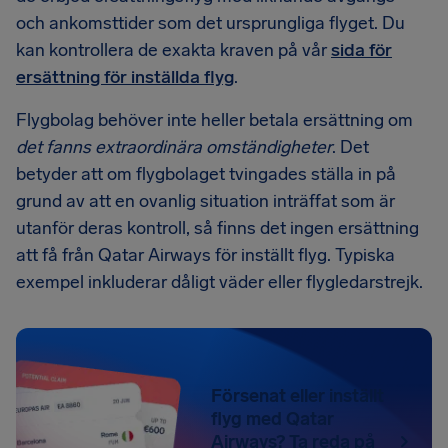
och ankomsttider som det ursprungliga flyget. Du
kan kontrollera de exakta kraven på vår
sida för
ersättning för inställda flyg
.
Flygbolag behöver inte heller betala ersättning om
det fanns extraordinära omständigheter
. Det
betyder att om flygbolaget tvingades ställa in på
grund av att en ovanlig situation inträffat som är
utanför deras kontroll, så finns det ingen ersättning
att få från Qatar Airways för inställt flyg. Typiska
exempel inkluderar dåligt väder eller flygledarstrejk.
Försenat eller inställt
flyg med Qatar
Airways? Ta reda på