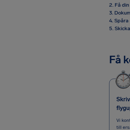
2. Få din
3. Dokum
4. Spåra
5. Skicka
Få 
Skriv
flygu
Vi kon
till er