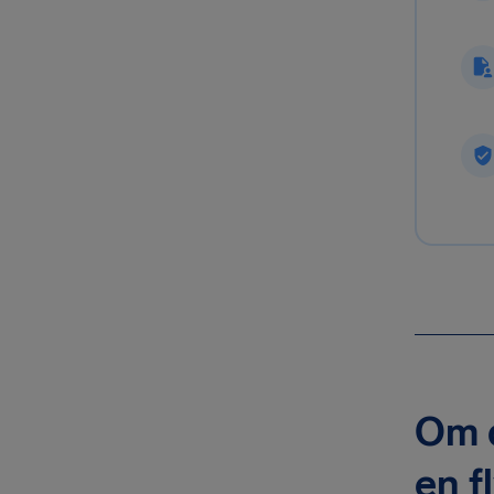
Om d
en f