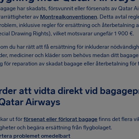
agage har skadats, försvunnit eller försenats av Qatar A
arrättigheter av
Montrealkonventionen
. Detta avtal reg
blem, inklusive regler för ersättning och återbetalning av
ial Drawing Rights), vilket motsvarar ungefär 1 900 €.
som du har rätt att få ersättning för inkluderar nödvändigh
er, mediciner och kläder som behövs medan ditt bagage är
g för reparation av skadat bagage eller återbetalning för 
der att vidta direkt vid bagagep
Qatar Airways
kar ut för
försenat eller förlorat bagage
finns det flera vi
igheter och begära ersättning från flygbolaget.
rtera problemet omedelbart