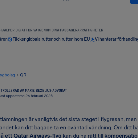
 HJÄLPER DIG ATT DRIVA IGENOM DINA PASSAGERARRÄTTIGHETER
åren
Täcker globala rutter och rutter inom EU
Vi hanterar förhandli
lygbolag
QR
TROLLERAD AV MARIE BEXELIUS
·
ADVOKAT
ast uppdaterad 24 februari 2026
lämningen är vanligtvis det sista steget i flygresan, me
ndet kan ditt bagage ta en oväntad vändning. Om ditt 
å ett Qatar Airways-flyg
kan du ha rätt till
kompensatio