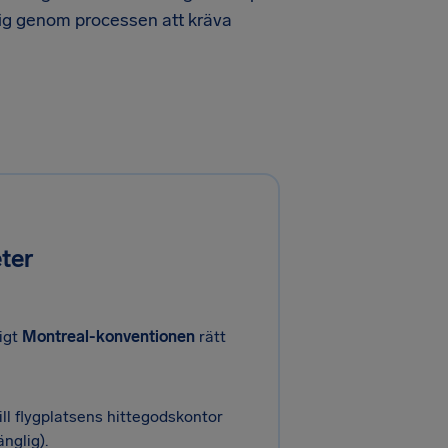
a dig genom processen att kräva
eter
ligt
Montreal-konventionen
rätt
ll flygplatsens hittegodskontor
änglig).