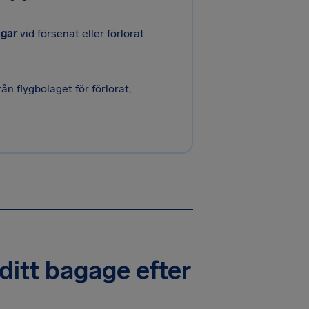
agar
vid försenat eller förlorat
rån flygbolaget för förlorat,
itt bagage efter