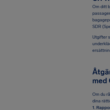
Om ditt b
passager
bagagepro
SDR (Spec
Utgifter 
underkläd
ersättnin
Åtgär
med 
Om du rå
dina rätt
1. Rappo