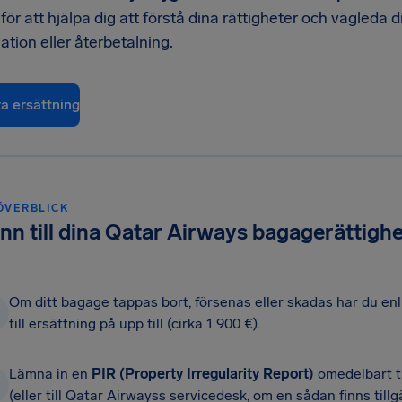
 för att hjälpa dig att förstå dina rättigheter och vägled
tion eller återbetalning.
ra ersättning
ÖVERBLICK
nn till dina Qatar Airways bagagerättigh
Om ditt bagage tappas bort, försenas eller skadas har du en
till ersättning på upp till (cirka 1 900 €).
Lämna in en
PIR (Property Irregularity Report)
omedelbart ti
(eller till Qatar Airwayss servicedesk, om en sådan finns tillg