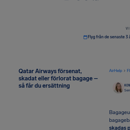
VI
Flyg från de senaste 3 
Qatar Airways försenat,
AirHelp
F
skadat eller förlorat bagage –
så får du ersättning
KON
Sen
Bagageut
bagageba
skadas p