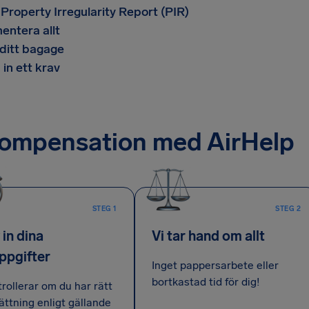
 Property Irregularity Report (PIR)
entera allt
 ditt bagage
 in ett krav
kompensation med AirHelp
STEG 1
STEG 2
 in dina
Vi tar hand om allt
ppgifter
Inget pappersarbete eller
bortkastad tid för dig!
trollerar om du har rätt
sättning enligt gällande