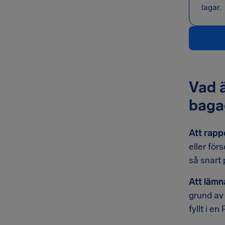
lagar.
Vad ä
baga
Att rapp
eller för
så snart
Att lämna
grund av
fyllt i en