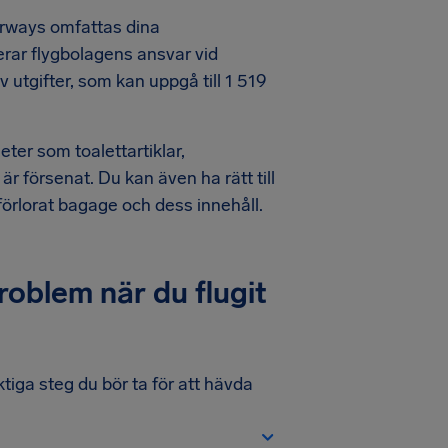
irways omfattas dina
lerar flygbolagens ansvar vid
 utgifter, som kan uppgå till 1 519
eter som toalettartiklar,
 försenat. Du kan även ha rätt till
förlorat bagage och dess innehåll.
roblem när du flugit
ktiga steg du bör ta för att hävda