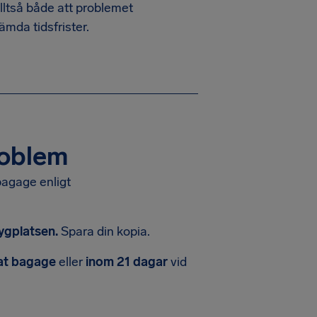
alltså både att problemet
mda tidsfrister.
roblem
 bagage enligt
flygplatsen.
Spara din kopia.
dat bagage
eller
inom 21 dagar
vid