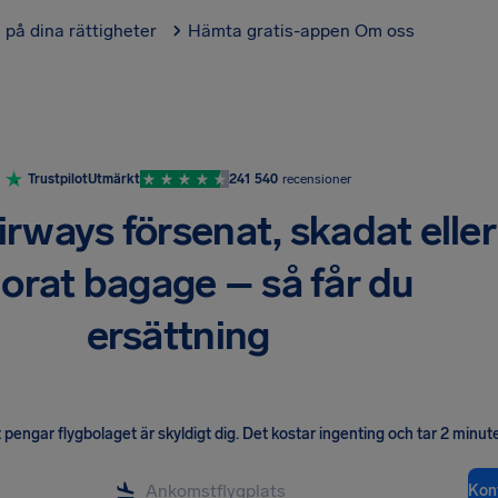
l på dina rättigheter
Hämta gratis-appen
Om oss
Trustpilot
Utmärkt
241 540
recensioner
irways försenat, skadat eller
lorat bagage – så får du
ersättning
pengar flygbolaget är skyldigt dig
.
Det kostar ingenting och tar 2 minute
Kont