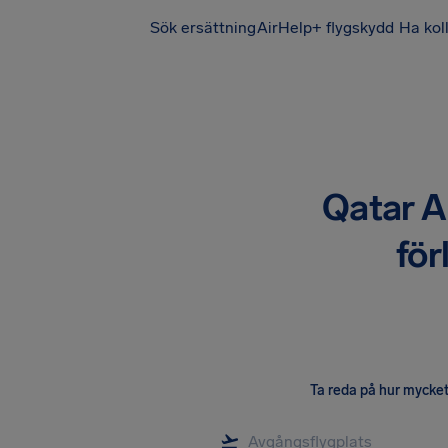
Sök ersättning
AirHelp+ flygskydd
Ha kol
Qatar A
för
Ta reda på hur mycket 