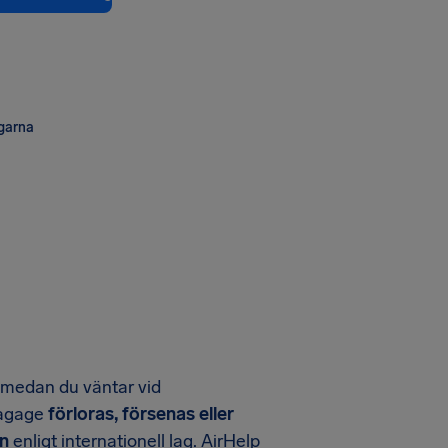
ngarna
n medan du väntar vid
bagage
förloras, försenas eller
n
enligt internationell lag. AirHelp