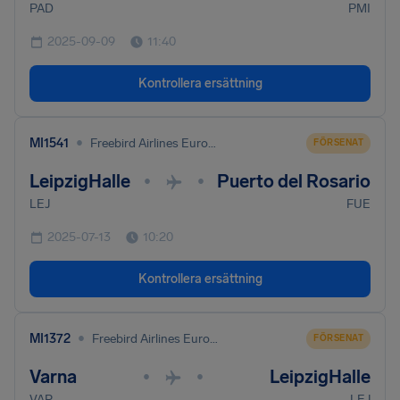
PAD
PMI
2025-09-09
11:40
Kontrollera ersättning
•
MI1541
Freebird Airlines Europe Ltd
FÖRSENAT
LeipzigHalle
Puerto del Rosario
•
•
LEJ
FUE
2025-07-13
10:20
Kontrollera ersättning
•
MI1372
Freebird Airlines Europe Ltd
FÖRSENAT
Varna
LeipzigHalle
•
•
VAR
LEJ