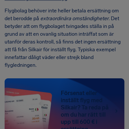
Flygbolag behöver inte heller betala ersättning om
det berodde på
extraordinära omständigheter
. Det
betyder att om flygbolaget tvingades ställa in på
grund av att en ovanlig situation inträffat som är
utanför deras kontroll, så finns det ingen ersättning
att få från Silkair för inställt flyg. Typiska exempel
innefattar dåligt väder eller strejk bland
flygledningen.
Försenat eller
inställt flyg med
Silkair? Ta reda på
om du har rätt till
upp till 600 € i