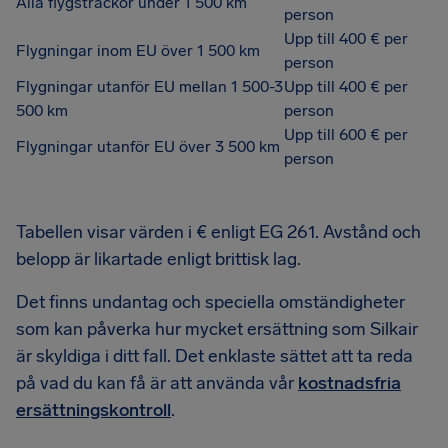
Alla flygsträckor under 1 500 km
person
Upp till 400 € per
Flygningar inom EU över 1 500 km
person
Flygningar utanför EU mellan 1 500-3
Upp till 400 € per
500 km
person
Upp till 600 € per
Flygningar utanför EU över 3 500 km
person
Tabellen visar värden i € enligt EG 261. Avstånd och
belopp är likartade enligt brittisk lag.
Det finns undantag och speciella omständigheter
som kan påverka hur mycket ersättning som Silkair
är skyldiga i ditt fall. Det enklaste sättet att ta reda
på vad du kan få är att använda vår
kostnadsfria
ersättningskontroll
.