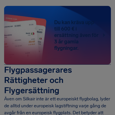
Du kan kräva upp
till 600 € i
ersättning även för
3 år gamla
flygningar.
Flygpassagerares
Rättigheter och
Flygersättning
Även om Silkair inte är ett europeiskt flygbolag, lyder
de alltid under europeisk lagstiftning varje gång de
avgår från en europeisk flygplats. Det betyder att