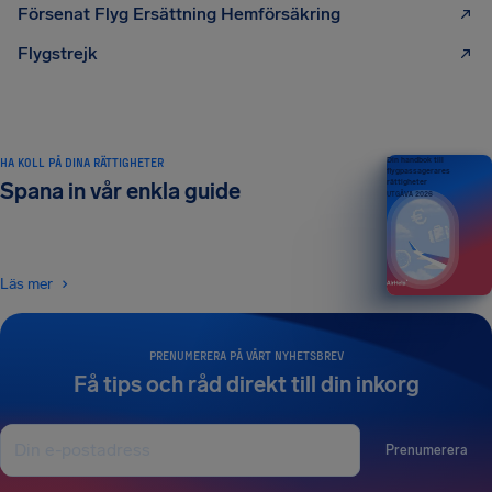
Försenat Flyg Ersättning Hemförsäkring
Flygstrejk
HA KOLL PÅ DINA RÄTTIGHETER
Din handbok till
flygpassagerares
rättigheter
Spana in vår enkla guide
UTGÅVA 2026
Läs mer
PRENUMERERA PÅ VÅRT NYHETSBREV
Få tips och råd direkt till din inkorg
Prenumerera