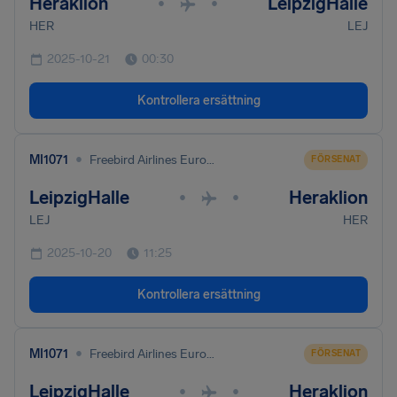
Heraklion
LeipzigHalle
•
•
HER
LEJ
2025-10-21
00:30
Kontrollera ersättning
•
MI1071
Freebird Airlines Europe Ltd
FÖRSENAT
LeipzigHalle
Heraklion
•
•
LEJ
HER
2025-10-20
11:25
Kontrollera ersättning
•
MI1071
Freebird Airlines Europe Ltd
FÖRSENAT
LeipzigHalle
Heraklion
•
•