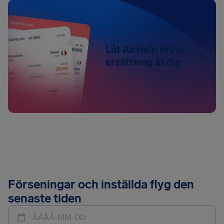
Låt AirHelp kräva
ersättning åt dig
Förseningar och inställda flyg den
senaste tiden
ÅÅÅÅ-MM-DD