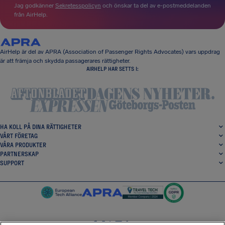
Jag godkänner
Sekretesspolicyn
och önskar ta del av e-postmeddelanden
från AirHelp.
AirHelp är del av APRA (Association of Passenger Rights Advocates) vars uppdrag
är att främja och skydda passagerares rättigheter.
AIRHELP HAR SETTS I:
HA KOLL PÅ DINA RÄTTIGHETER
VÅRT FÖRETAG
VÅRA PRODUKTER
PARTNERSKAP
SUPPORT