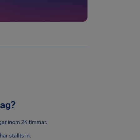
dag?
ngar inom 24 timmar.
r ställts in.