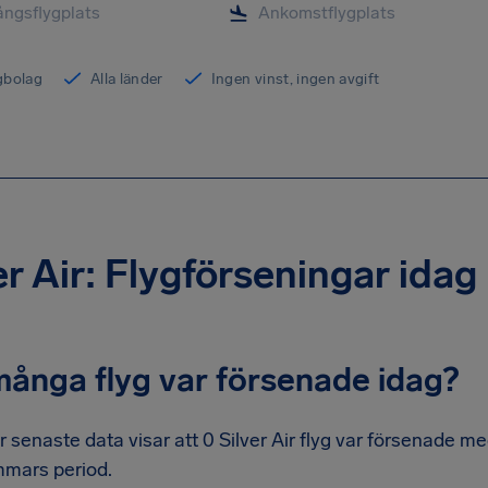
ygbolag
Alla länder
Ingen vinst, ingen avgift
er Air: Flygförseningar idag
många flyg var försenade idag?
r senaste data visar att 0 Silver Air flyg var försenade m
mmars period.