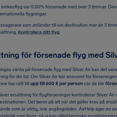
 inrikesflyg var 0.00% försenade med över 3 timmar. Den 
ternationella flygningar.
ssagerare som anländer till sin destination mer än 3 timmar
sättning.
Kontrollera ditt flyg
.
tning för försenade flyg med Silv
ingas vänta på försenade flyg med Silver Air kan det vara 
ttning för din tid. Om Silver Air bär ansvaret för försening
re har rätt till
upp till 600 € per person
när de blir
förse
äver ersättning för flygförseningar kontrollerar Silver Air v
destinationen. Det beror på att när det gäller krav på ersä
nlände som är viktig, inte avgångstiden. AirHelp äger en
tatistik som finns, så vi kan alltid bestyrka ersättningsk