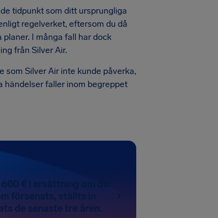
ande tidpunkt som ditt ursprungliga
enligt regelverket, eftersom du då
 planer. I många fall har dock
ng från Silver Air.
se som Silver Air inte kunde påverka,
sa händelser faller inom begreppet
l 600 € i ersättning om du
om försenats, ställts in
ats de senaste tre åren.