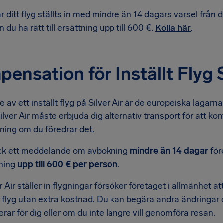
r ditt flyg ställts in med mindre än 14 dagars varsel frå
n du ha rätt till ersättning upp till 600 €.
Kolla här
.
ensation för Inställt Flyg S
e av ett inställt flyg på Silver Air är de europeiska lagar
Silver Air måste erbjuda dig alternativ transport för att kom
ning om du föredrar det.
ck ett meddelande om avbokning
mindre än 14 dagar
för
tning
upp till 600 € per person
.
r Air ställer in flygningar försöker företaget i allmänhet a
 flyg utan extra kostnad. Du kan begära andra ändringar 
erar för dig eller om du inte längre vill genomföra resan.