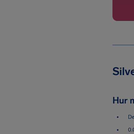
Silv
Hur m
De
0.