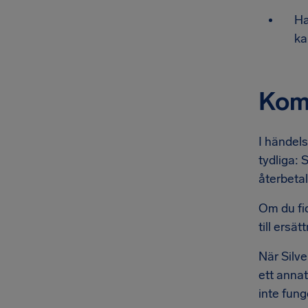
Ha
ka
Komp
I händels
tydliga: 
återbetal
Om du fi
till ersät
När Silve
ett annat
inte fung