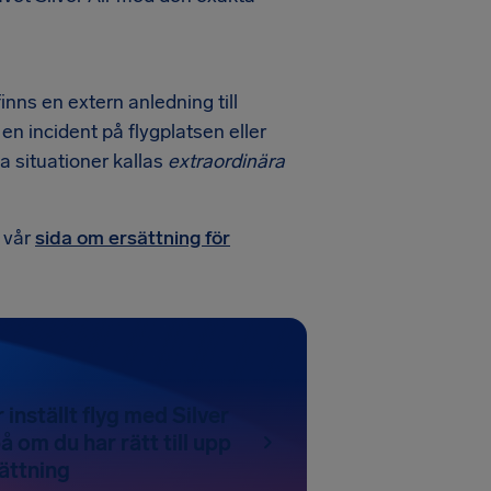
inns en extern anledning till
en incident på flygplatsen eller
na situationer kallas
extraordinära
 vår
sida om ersättning för
 inställt flyg med Silver
å om du har rätt till upp
sättning