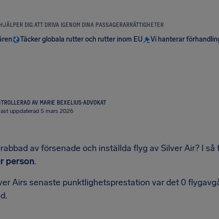
 HJÄLPER DIG ATT DRIVA IGENOM DINA PASSAGERARRÄTTIGHETER
åren
Täcker globala rutter och rutter inom EU
Vi hanterar förhandli
TROLLERAD AV MARIE BEXELIUS
·
ADVOKAT
ast uppdaterad 5 mars 2026
rabbad av försenade och inställda flyg av Silver Air? I så fa
r person
.
lver Airs senaste punktlighetsprestation var det 0 flyga
id.