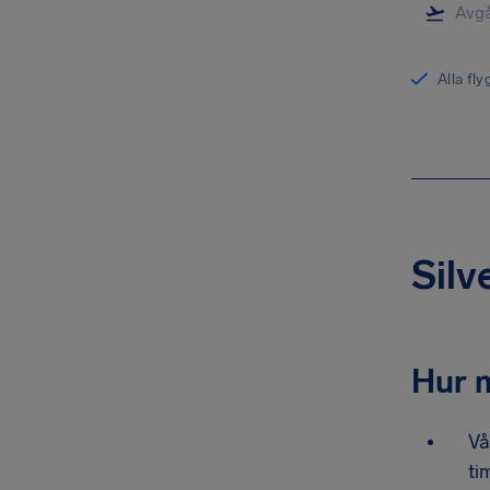
Alla fl
Silv
Hur 
Vå
ti