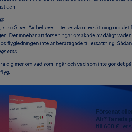
stiden.
g:
 som Silver Air behöver inte betala ut ersättning om det f
en. Det innebär att förseningar orsakade av dåligt väder, 
hos flygledningen inte är berättigade till ersättning. Såda
gheter
.
ära dig mer om vad som ingår och vad som inte gör det på
flyg
.
Försenat eller
Air? Ta reda p
till 600 € i er