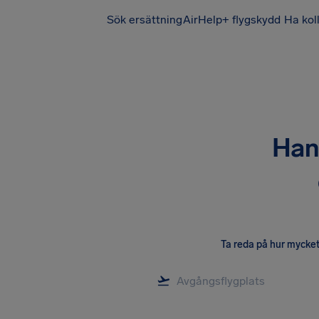
Sök ersättning
AirHelp+ flygskydd
Ha kol
Han
Ta reda på hur mycket 