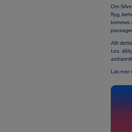
Om Silver
flyg, beh
kommer at
passagera
Allt dett
t.ex. dål
extraord
Läs mer o