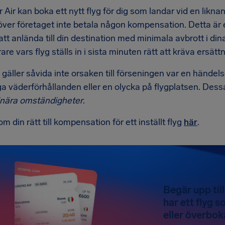
 Air kan boka ett nytt flyg för dig som landar vid en likn
över företaget inte betala någon kompensation. Detta är 
t anlända till din destination med minimala avbrott i dina
re vars flyg ställs in i sista minuten rätt att kräva ersättni
a gäller såvida inte orsaken till förseningen var en händel
iga väderförhållanden eller en olycka på flygplatsen. Des
inära omständigheter
.
m din rätt till kompensation för ett inställt flyg
här
.
Begär upp til
har ett flyg s
eller överbok