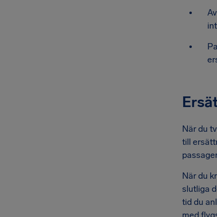
Av
in
Pa
er
Ersät
När du tv
till ersä
passagera
När du kr
slutliga 
tid du a
med flygs