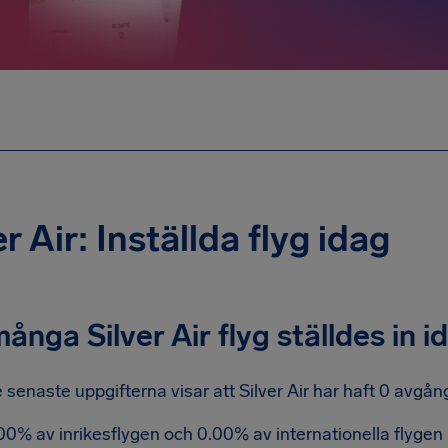
er Air: Inställda flyg idag
ånga Silver Air flyg ställdes in i
 senaste uppgifterna visar att Silver Air har haft 0 avgå
00% av inrikesflygen och 0.00% av internationella flygen ha