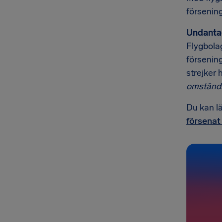
försening
Undanta
Flygbolag
försening
strejker 
omständi
Du kan l
försenat 