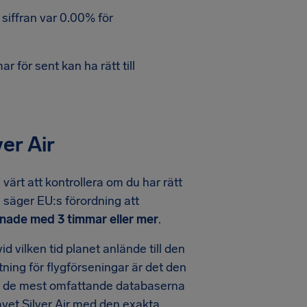
siffran var 0.00% för
 för sent kan ha rätt till
er Air
värt att kontrollera om du har rätt
en säger EU:s förordning att
nade med 3 timmar eller mer
.
id vilken tid planet anlände till den
ttning för flygförseningar är det den
 av de mest omfattande databaserna
ravet Silver Air med den exakta