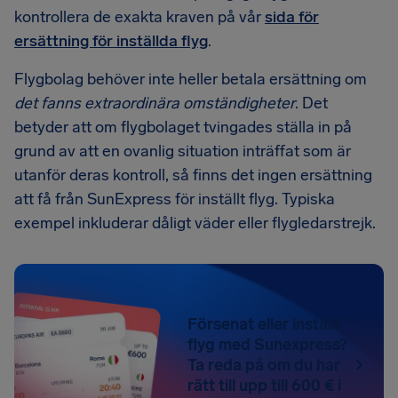
kontrollera de exakta kraven på vår
sida för
ersättning för inställda flyg
.
Flygbolag behöver inte heller betala ersättning om
det fanns extraordinära omständigheter
. Det
betyder att om flygbolaget tvingades ställa in på
grund av att en ovanlig situation inträffat som är
utanför deras kontroll, så finns det ingen ersättning
att få från SunExpress för inställt flyg. Typiska
exempel inkluderar dåligt väder eller flygledarstrejk.
Försenat eller inställt
flyg med Sunexpress?
Ta reda på om du har
rätt till upp till 600 € i