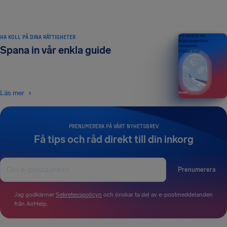
HA KOLL PÅ DINA RÄTTIGHETER
Din handbok till
flygpassagerares
rättigheter
Spana in vår enkla guide
UTGÅVA 2026
Läs mer
PRENUMERERA PÅ VÅRT NYHETSBREV
Få tips och råd direkt till din inkorg
Prenumerera
Jag godkänner
Sekretesspolicyn
och önskar ta del av e-postmeddelanden
från AirHelp.