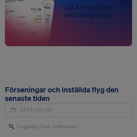
Låt AirHelp kräva
ersättning åt dig
Förseningar och inställda flyg den
senaste tiden
ÅÅÅÅ-MM-DD