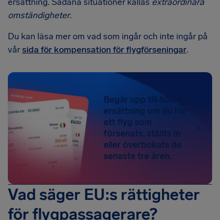
ersättning. Sådana situationer kallas
extraordinära
omständigheter
.
Du kan läsa mer om vad som ingår och inte ingår på
vår
sida för kompensation för flygförseningar
.
Begär upp till 600 € i
ersättning om du har
ett flyg som
försenats, ställts in
eller överbokats de
senaste tre åren.
Vad säger EU:s rättigheter
för flygpassagerare?