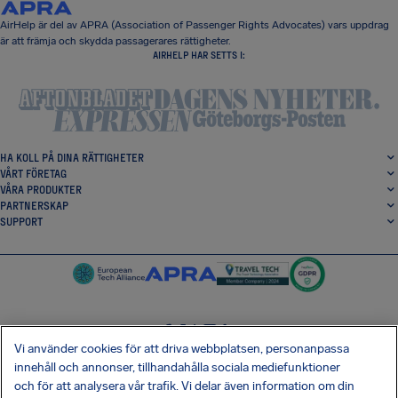
AirHelp är del av APRA (Association of Passenger Rights Advocates) vars uppdrag
är att främja och skydda passagerares rättigheter.
AIRHELP HAR SETTS I:
HA KOLL PÅ DINA RÄTTIGHETER
VÅRT FÖRETAG
VÅRA PRODUKTER
PARTNERSKAP
SUPPORT
Vi använder cookies för att driva webbplatsen, personanpassa
SocialFacebook
SocialTwitter
SocialInstagram
SocialLinkedin
innehåll och annonser, tillhandahålla sociala mediefunktioner
och för att analysera vår trafik. Vi delar även information om din
HÄMTA VÅR GRATIS-APP