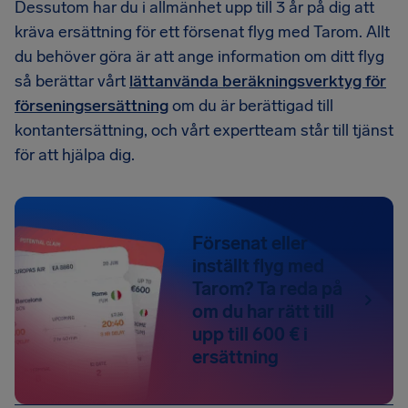
Dessutom har du i allmänhet upp till 3 år på dig att
kräva ersättning för ett försenat flyg med Tarom. Allt
du behöver göra är att ange information om ditt flyg
så berättar vårt
lättanvända beräkningsverktyg för
förseningsersättning
om du är berättigad till
kontantersättning, och vårt expertteam står till tjänst
för att hjälpa dig.
Försenat eller
inställt flyg med
Tarom? Ta reda på
om du har rätt till
upp till 600 € i
ersättning