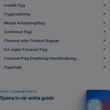
Inställt Flyg
Flygersättning
Missat Anslutningsflyg
Överbokat Flyg
Försenat eller Förlorat Bagage
EU-regler Försenat Flyg
Försenat Flyg Ersättning Hemförsäkring
Flygstrejk
HA KOLL PÅ DINA RÄTTIGHETER
Din handbok till
flygpassagerares
rättigheter
Spana in vår enkla guide
UTGÅVA 2026