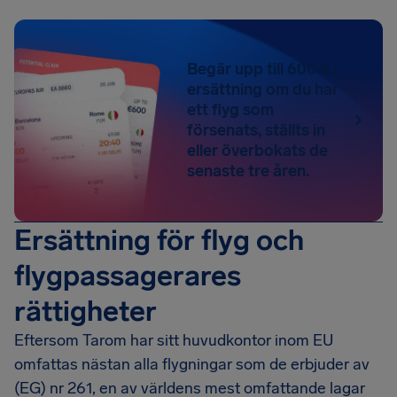
Begär upp till 600 € i
ersättning om du har
ett flyg som
försenats, ställts in
eller överbokats de
senaste tre åren.
Ersättning för flyg och
flygpassagerares
rättigheter
Eftersom Tarom har sitt huvudkontor inom EU
omfattas nästan alla flygningar som de erbjuder av
(EG) nr 261, en av världens mest omfattande lagar