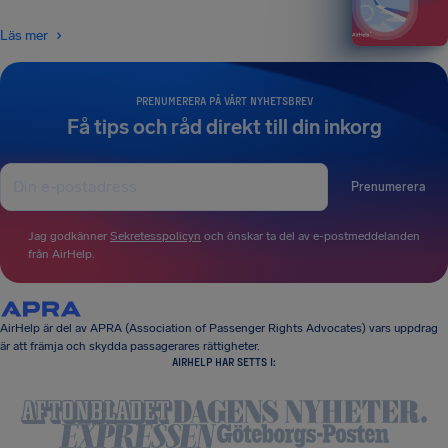
Läs mer
PRENUMERERA PÅ VÅRT NYHETSBREV
Få tips och råd direkt till din inkorg
Prenumerera
Jag godkänner
Sekretesspolicyn
och önskar ta del av e-postmeddelanden
från AirHelp.
AirHelp är del av APRA (Association of Passenger Rights Advocates) vars uppdrag
är att främja och skydda passagerares rättigheter.
AIRHELP HAR SETTS I: