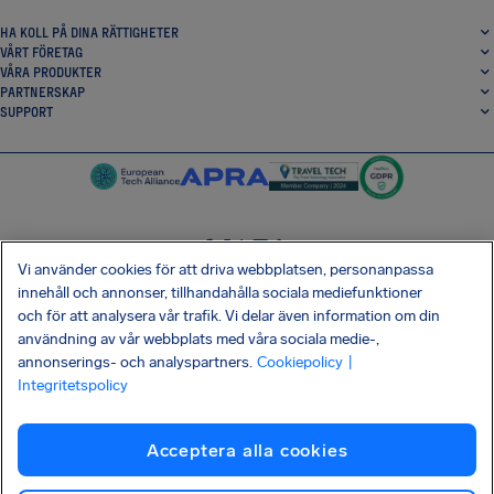
HA KOLL PÅ DINA RÄTTIGHETER
VÅRT FÖRETAG
VÅRA PRODUKTER
PARTNERSKAP
SUPPORT
Vi använder cookies för att driva webbplatsen, personanpassa
SocialFacebook
SocialTwitter
SocialInstagram
SocialLinkedin
innehåll och annonser, tillhandahålla sociala mediefunktioner
och för att analysera vår trafik. Vi delar även information om din
HÄMTA VÅR GRATIS-APP
användning av vår webbplats med våra sociala medie-,
annonserings- och analyspartners.
Cookiepolicy
|
Integritetspolicy
Villkor
Integritetspolicy
Kakor
Företagsinformation
Acceptera alla cookies
Shai-Hulud-attack mot leveranskedjan
Frånträda avtal