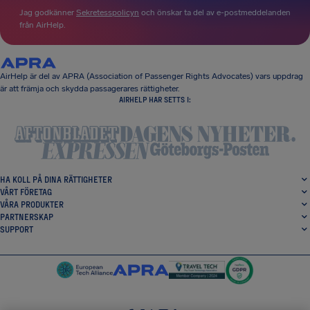
Jag godkänner
Sekretesspolicyn
och önskar ta del av e-postmeddelanden
från AirHelp.
AirHelp är del av APRA (Association of Passenger Rights Advocates) vars uppdrag
är att främja och skydda passagerares rättigheter.
AIRHELP HAR SETTS I:
HA KOLL PÅ DINA RÄTTIGHETER
VÅRT FÖRETAG
VÅRA PRODUKTER
PARTNERSKAP
SUPPORT