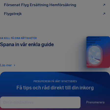
Försenat Flyg Ersättning Hemförsäkring
Flygstrejk
HA KOLL PÅ DINA RÄTTIGHETER
Din handbok till
flygpassagerares
rättigheter
Spana in vår enkla guide
UTGÅVA 2026
Läs mer
PRENUMERERA PÅ VÅRT NYHETSBREV
Få tips och råd direkt till din inkorg
Prenumerera