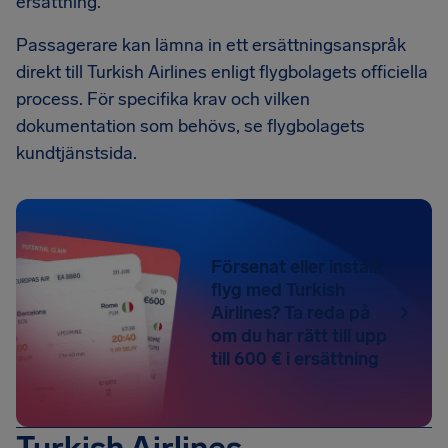
ersättning.
Passagerare kan lämna in ett ersättningsanspråk
direkt till Turkish Airlines enligt flygbolagets officiella
process. För specifika krav och vilken
dokumentation som behövs, se flygbolagets
kundtjänstsida.
Försenat eller inställt
flyg med Turkish
Airlines? Ta reda på
om du har rätt till upp
till 600 € i ersättning