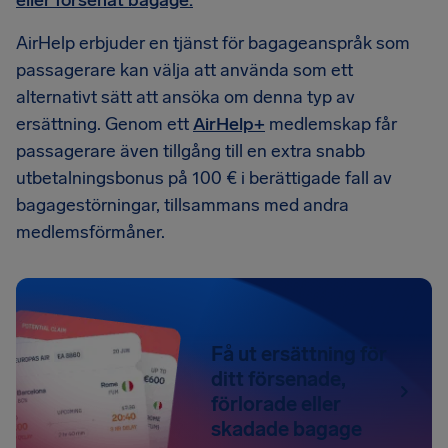
eller försenat bagage.
AirHelp erbjuder en tjänst för bagageanspråk som
passagerare kan välja att använda som ett
alternativt sätt att ansöka om denna typ av
ersättning. Genom ett
AirHelp+
medlemskap får
passagerare även tillgång till en extra snabb
utbetalningsbonus på 100 € i berättigade fall av
bagagestörningar, tillsammans med andra
medlemsförmåner.
Få ut ersättning för
ditt försenade,
förlorade eller
skadade bagage