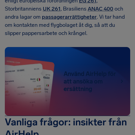
enligt europeiska förordningen
EG 261
,
Storbritanniens
UK 261
, Brasiliens
ANAC 400
och
andra lagar om
passagerarrättigheter
. Vi tar hand
om kontakten med flygbolaget åt dig, så att du
slipper pappersarbete och krångel.
Använd AirHelp för
att ansöka om
ersättning
Vanliga frågor: insikter från
AirHelp