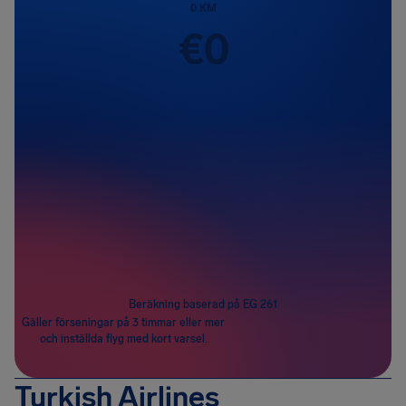
0
KM
€
0
Passagerare
1
Beräkning baserad på EG 261
Gäller förseningar på 3 timmar eller mer
och inställda flyg med kort varsel.
Turkish Airlines