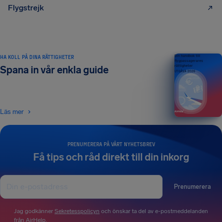
Flygstrejk
HA KOLL PÅ DINA RÄTTIGHETER
Din handbok till
flygpassagerares
rättigheter
Spana in vår enkla guide
UTGÅVA 2026
Läs mer
PRENUMERERA PÅ VÅRT NYHETSBREV
Få tips och råd direkt till din inkorg
Prenumerera
Jag godkänner
Sekretesspolicyn
och önskar ta del av e-postmeddelanden
från AirHelp.