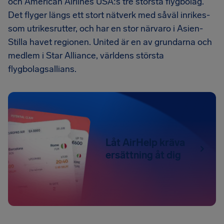
och American Airlines USA:s tre största flygbolag.
Det flyger längs ett stort nätverk med såväl inrikes-
som utrikesrutter, och har en stor närvaro i Asien-
Stilla havet regionen. United är en av grundarna och
medlem i Star Alliance, världens största
flygbolagsallians.
Låt AirHelp kräva
ersättning åt dig