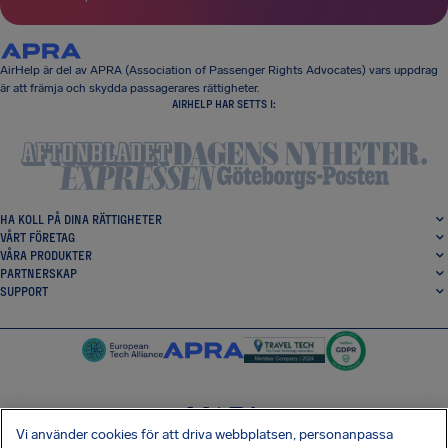
AirHelp är del av APRA (Association of Passenger Rights Advocates) vars uppdrag
är att främja och skydda passagerares rättigheter.
AIRHELP HAR SETTS I:
HA KOLL PÅ DINA RÄTTIGHETER
VÅRT FÖRETAG
VÅRA PRODUKTER
PARTNERSKAP
SUPPORT
Vi använder cookies för att driva webbplatsen, personanpassa
SocialFacebook
SocialTwitter
SocialInstagram
SocialLinkedin