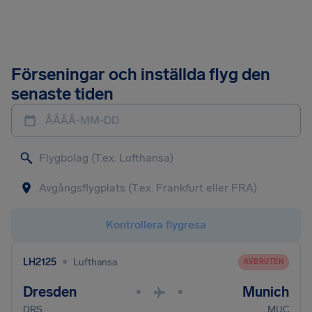
Förseningar och inställda flyg den
senaste tiden
ÅÅÅÅ-MM-DD
Kontrollera flygresa
•
LH2125
Lufthansa
AVBRUTEN
Dresden
Munich
•
•
DRS
MUC