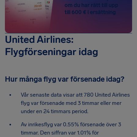
om du har rätt till upp
till 600 € i ersättning
United Airlines:
Flygförseningar idag
Hur många flyg var försenade idag?
Vår senaste data visar att 780 United Airlines
flyg var försenade med 3 timmar eller mer
under en 24 timmars period.
Av inrikesflyg var 0.55% försenade över 3
timmar. Den siffran var 1.01% för