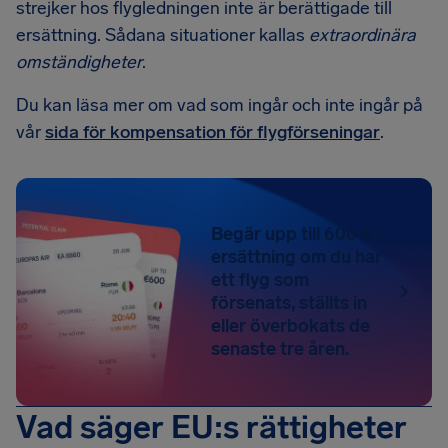
strejker hos flygledningen inte är berättigade till
ersättning. Sådana situationer kallas
extraordinära
omständigheter
.
Du kan läsa mer om vad som ingår och inte ingår på
vår
sida för kompensation för flygförseningar
.
Begär upp till 600 € i
ersättning om du har
ett flyg som
försenats, ställts in
eller överbokats de
senaste tre åren.
Vad säger EU:s rättigheter