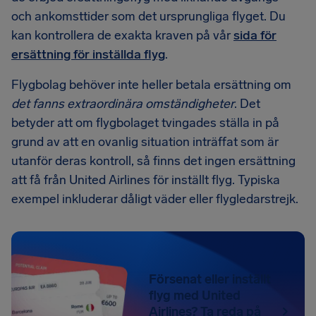
och ankomsttider som det ursprungliga flyget. Du
kan kontrollera de exakta kraven på vår
sida för
ersättning för inställda flyg
.
Flygbolag behöver inte heller betala ersättning om
det fanns extraordinära omständigheter
. Det
betyder att om flygbolaget tvingades ställa in på
grund av att en ovanlig situation inträffat som är
utanför deras kontroll, så finns det ingen ersättning
att få från United Airlines för inställt flyg. Typiska
exempel inkluderar dåligt väder eller flygledarstrejk.
Försenat eller inställt
flyg med United
Airlines? Ta reda på