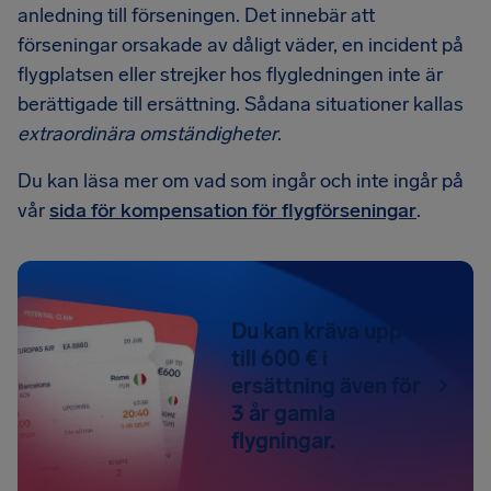
anledning till förseningen. Det innebär att
förseningar orsakade av dåligt väder, en incident på
flygplatsen eller strejker hos flygledningen inte är
berättigade till ersättning. Sådana situationer kallas
extraordinära omständigheter
.
Du kan läsa mer om vad som ingår och inte ingår på
vår
sida för kompensation för flygförseningar
.
Du kan kräva upp
till 600 € i
ersättning även för
3 år gamla
flygningar.