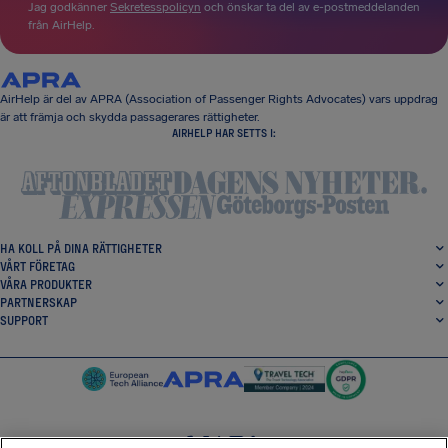
Jag godkänner
Sekretesspolicyn
och önskar ta del av e-postmeddelanden
från AirHelp.
AirHelp är del av APRA (Association of Passenger Rights Advocates) vars uppdrag
är att främja och skydda passagerares rättigheter.
AIRHELP HAR SETTS I:
HA KOLL PÅ DINA RÄTTIGHETER
VÅRT FÖRETAG
VÅRA PRODUKTER
PARTNERSKAP
SUPPORT