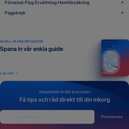
Försenat Flyg Ersättning Hemförsäkring
Flygstrejk
HA KOLL PÅ DINA RÄTTIGHETER
Din handbok till
flygpassagerares
rättigheter
Spana in vår enkla guide
UTGÅVA 2026
Läs mer
PRENUMERERA PÅ VÅRT NYHETSBREV
Få tips och råd direkt till din inkorg
Prenumerera