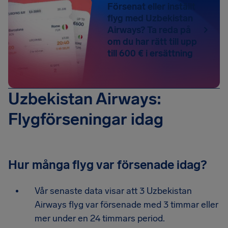
Försenat eller inställt
flyg med Uzbekistan
Airways? Ta reda på
om du har rätt till upp
till 600 € i ersättning
Uzbekistan Airways:
Flygförseningar idag
Hur många flyg var försenade idag?
Vår senaste data visar att 3 Uzbekistan
Airways flyg var försenade med 3 timmar eller
mer under en 24 timmars period.