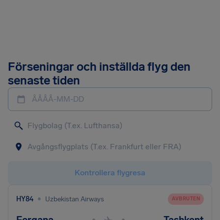
Förseningar och inställda flyg den
senaste tiden
ÅÅÅÅ-MM-DD
Kontrollera flygresa
•
HY84
Uzbekistan Airways
AVBRUTEN
•
•