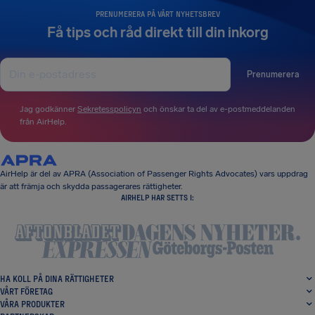
PRENUMERERA PÅ VÅRT NYHETSBREV
Få tips och råd direkt till din inkorg
Prenumerera
Jag godkänner
Sekretesspolicyn
och önskar ta del av e-postmeddelanden
från AirHelp.
AirHelp är del av APRA (Association of Passenger Rights Advocates) vars uppdrag
är att främja och skydda passagerares rättigheter.
AIRHELP HAR SETTS I:
HA KOLL PÅ DINA RÄTTIGHETER
VÅRT FÖRETAG
VÅRA PRODUKTER