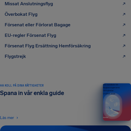
Missat Anslutningsflyg
Överbokat Flyg
Försenat eller Förlorat Bagage
EU-regler Försenat Flyg
Försenat Flyg Ersättning Hemförsäkring
Flygstrejk
HA KOLL PÅ DINA RÄTTIGHETER
Din handbok till
flygpassagerares
rättigheter
Spana in vår enkla guide
UTGÅVA 2026
Läs mer