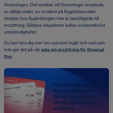
förseningen. Det innebär att förseningar orsakade
av dåligt väder, en incident på flygplatsen eller
strejker hos flygledningen inte är berättigade till
ersättning. Sådana situationer kallas
extraordinära
omständigheter
.
Du kan lära dig mer om vad som ingår och vad som
inte gör det på vår
sida om ersättning för försenat
flyg
.
Försenat eller inställt
flyg med Wamos Air?
Ta reda på om du har
rätt till upp till 600 € i
ersättning