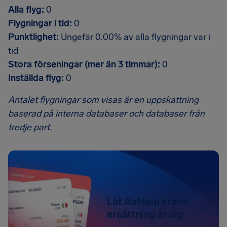
Alla flyg:
0
Flygningar i tid:
0
Punktlighet:
Ungefär 0.00% av alla flygningar var i
tid
Stora förseningar (mer än 3 timmar):
0
Inställda flyg:
0
Antalet flygningar som visas är en uppskattning
baserad på interna databaser och databaser från
tredje part.
Låt AirHelp kräva
ersättning åt dig