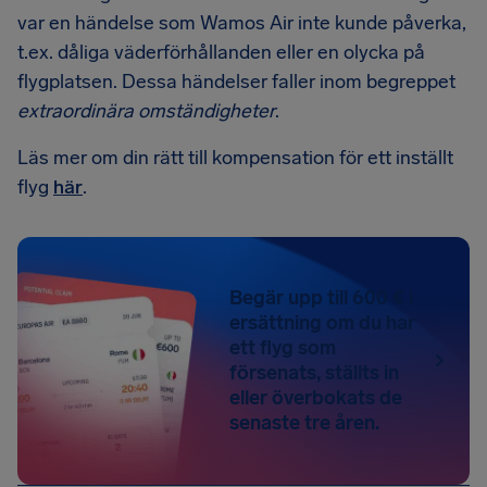
var en händelse som Wamos Air inte kunde påverka,
t.ex. dåliga väderförhållanden eller en olycka på
flygplatsen. Dessa händelser faller inom begreppet
extraordinära omständigheter
.
Läs mer om din rätt till kompensation för ett inställt
flyg
här
.
Begär upp till 600 € i
ersättning om du har
ett flyg som
försenats, ställts in
eller överbokats de
senaste tre åren.