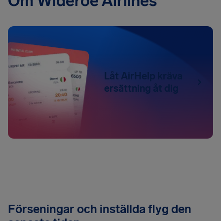
Om Wideroe Airlines
Låt AirHelp kräva
ersättning åt dig
Förseningar och inställda flyg den