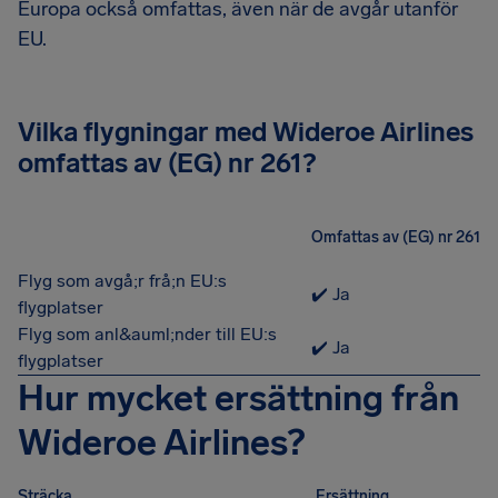
Europa också omfattas, även när de avgår utanför
EU.
Vilka flygningar med Wideroe Airlines
omfattas av (EG) nr 261?
Omfattas av (EG) nr 261
Flyg som avgå;r frå;n EU:s
✔️ Ja
flygplatser
Flyg som anl&auml;nder till EU:s
✔️ Ja
flygplatser
Hur mycket ersättning från
Wideroe Airlines?
Sträcka
Ersättning