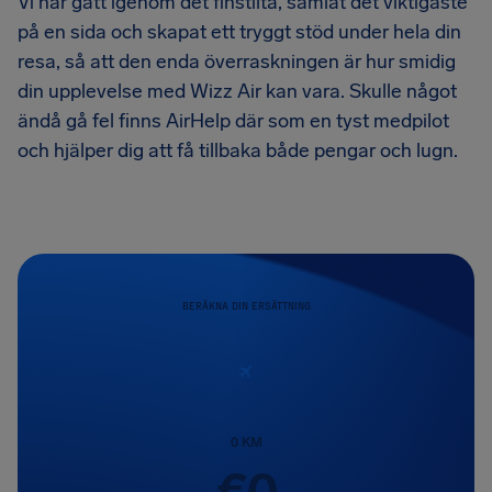
Vi har gått igenom det finstilta, samlat det viktigaste
på en sida och skapat ett tryggt stöd under hela din
resa, så att den enda överraskningen är hur smidig
din upplevelse med Wizz Air kan vara. Skulle något
ändå gå fel finns AirHelp där som en tyst medpilot
och hjälper dig att få tillbaka både pengar och lugn.
BERÄKNA DIN ERSÄTTNING
0
KM
€
0