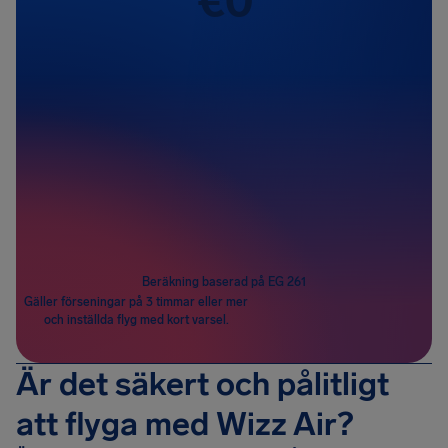
Passagerare
1
Beräkning baserad på EG 261
Gäller förseningar på 3 timmar eller mer
och inställda flyg med kort varsel.
Är det säkert och pålitligt
att flyga med Wizz Air?