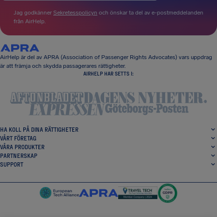
Jag godkänner
Sekretesspolicyn
och önskar ta del av e-postmeddelanden
från AirHelp.
AirHelp är del av APRA (Association of Passenger Rights Advocates) vars uppdrag
är att främja och skydda passagerares rättigheter.
AIRHELP HAR SETTS I:
HA KOLL PÅ DINA RÄTTIGHETER
VÅRT FÖRETAG
VÅRA PRODUKTER
PARTNERSKAP
SUPPORT