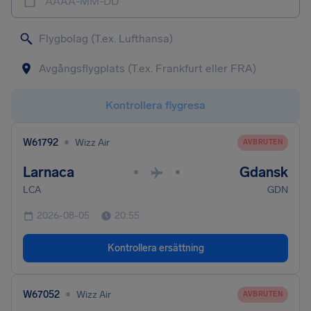
ÅÅÅÅ-MM-DD
Kontrollera flygresa
•
W61792
Wizz Air
AVBRUTEN
Larnaca
Gdansk
•
•
LCA
GDN
2026-08-05
20:55
Kontrollera ersättning
•
W67052
Wizz Air
AVBRUTEN