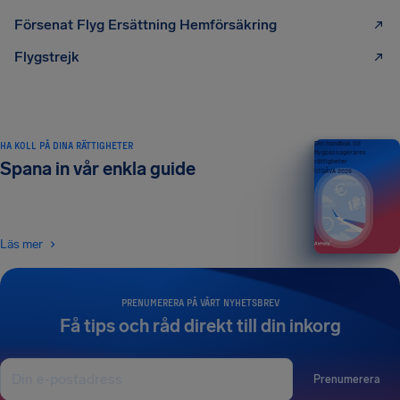
Försenat Flyg Ersättning Hemförsäkring
Flygstrejk
HA KOLL PÅ DINA RÄTTIGHETER
Din handbok till
flygpassagerares
rättigheter
Spana in vår enkla guide
UTGÅVA 2026
Läs mer
PRENUMERERA PÅ VÅRT NYHETSBREV
Få tips och råd direkt till din inkorg
Prenumerera