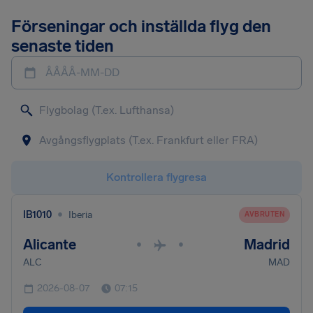
Förseningar och inställda flyg den
senaste tiden
ÅÅÅÅ-MM-DD
Kontrollera flygresa
•
IB1010
Iberia
AVBRUTEN
Alicante
Madrid
•
•
ALC
MAD
2026-08-07
07:15