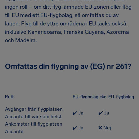
ingen roll – om ditt flyg lämnade EU-zonen eller flög
till EU med ett EU-flygbolag, så omfattas du av
lagen. Flyg till de yttre områdena i EU täcks också,
inklusive Kanarieöarna, Franska Guyana, Azorerna
och Madeira.
Omfattas din flygning av (EG) nr 261?
Rutt
EU-flygbolag
Icke-EU-flygbolag
Avgångar från flygplatsen
✔️ Ja
✔️ Ja
Alicante till var som helst
Ankomster till flygplatsen
✔️ Ja
❌ Nej
Alicante