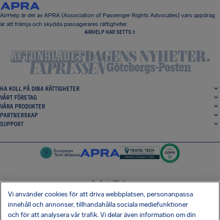
AirHelp är del av APRA (Association of Passenger Rights Advocates) vars uppdrag
är att främja och skydda passagerares rättigheter.
AIRHELP HAR SETTS I:
HA KOLL PÅ DINA RÄTTIGHETER
VÅRT FÖRETAG
VÅRA PRODUKTER
PARTNERSKAP
SUPPORT
Vi använder cookies för att driva webbplatsen, personanpassa
SocialFacebook
SocialTwitter
SocialInstagram
SocialLinkedin
innehåll och annonser, tillhandahålla sociala mediefunktioner
och för att analysera vår trafik. Vi delar även information om din
HÄMTA VÅR GRATIS-APP