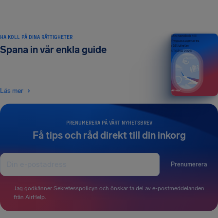
HA KOLL PÅ DINA RÄTTIGHETER
Din handbok till
flygpassagerares
rättigheter
Spana in vår enkla guide
UTGÅVA 2026
Läs mer
PRENUMERERA PÅ VÅRT NYHETSBREV
Få tips och råd direkt till din inkorg
Prenumerera
Jag godkänner
Sekretesspolicyn
och önskar ta del av e-postmeddelanden
från AirHelp.