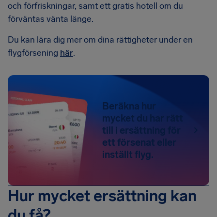
och förfriskningar, samt ett gratis hotell om du
förväntas vänta länge.
Du kan lära dig mer om dina rättigheter under en
flygförsening
här
.
Beräkna hur
mycket du har rätt
till i ersättning för
ett försenat eller
inställt flyg.
Hur mycket ersättning kan
du få?