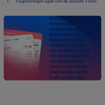
Flygstörningen ägde rum de senaste 3 åren.
Skicka in ett krav på
kompensation med
världens ledande
organisation för
flygpassagerares
rättigheter och få
den ersättning du har
rätt till. Det är enkelt
och stressfritt att
skicka in ett ärende
med AirHelp. Skicka
in ditt ärende idag.