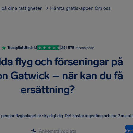
l på dina rättigheter
Hämta gratis-appen
Om oss
Trustpilot
Utmärkt
241 575
recensioner
lda flyg och förseningar på
n Gatwick – när kan du få
ersättning?
pengar flygbolaget är skyldigt dig
.
Det kostar ingenting och tar 2 minute
Kont