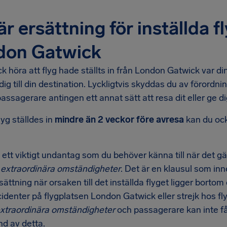
r ersättning för inställda f
don Gatwick
ck höra att flyg hade ställts in från London Gatwick var d
 dig till din destination. Lyckligtvis skyddas du av förord
assagerare antingen ett annat sätt att resa dit eller ge d
lyg ställdes in
mindre än 2 veckor före avresa
kan du ocks
 ett viktigt undantag som du behöver känna till när det gäl
:
extraordinära omständigheter
. Det är en klausul som inn
sättning när orsaken till det inställda flyget ligger bortom
cidenter på flygplatsen London Gatwick eller strejk hos f
xtraordinära omständigheter
och passagerare kan inte få
nd av detta.