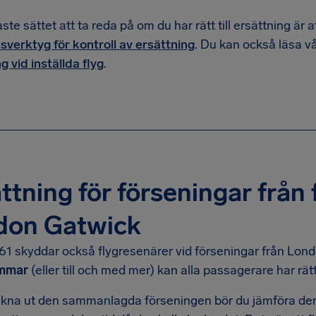
te sättet att ta reda på om du har rätt till ersättning är att
isverktyg för kontroll av ersättning
. Du kan också läsa 
g vid inställda flyg
.
ttning för förseningar från
don Gatwick
61 skyddar också flygresenärer vid förseningar från Lond
immar
(eller till och med mer) kan alla passagerare har rätt 
räkna ut den sammanlagda förseningen bör du jämföra den