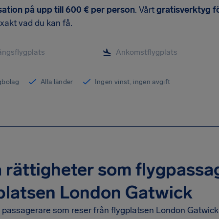
tion på upp till 600 € per person
. Vårt
gratisverktyg fö
exakt vad du kan få.
ygbolag
Alla länder
Ingen vinst, ingen avgift
 rättigheter som flygpassa
platsen London Gatwick
a passagerare som reser från flygplatsen London Gatwick