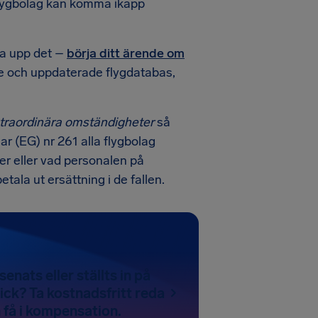
 flygbolag kan komma ikapp
la upp det –
börja ditt ärende om
de och uppdaterade flygdatabas,
traordinära omständigheter
så
ar (EG) nr 261 alla flygbolag
er eller vad personalen på
etala ut ersättning i de fallen.
senats eller ställts in på
ck? Ta kostnadsfritt reda
 få i kompensation.