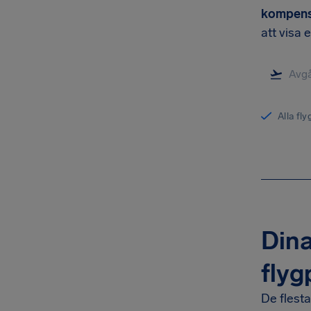
kompensa
att visa 
Alla fl
Dina
flyg
De flest