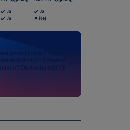
✔️ Ja
✔️ Ja
✔️ Ja
❌ Nej
ed om ett inställt flyg på
London Gatwick? Försenat
immar? Du kan ha rätt till