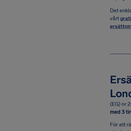
Det enklas
vårt
grat
ersättnin
Ersä
Lon
(EG) nr 2
med 3 t
För att 