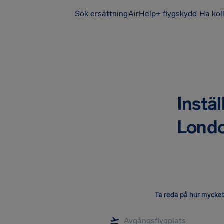
Sök ersättning
AirHelp+ flygskydd
Ha kol
Instäl
Londo
Ta reda på hur mycket 