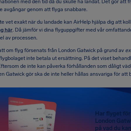
nationen med den tid då du skulle ha landat. Det gör att
e avgångar genom att flyga snabbare.
e vet exakt när du landade kan AirHelp hjälpa dig att kol
ng här
. Då jämför vi dina flyguppgifter med vår omfattan
el av processen.
att om flyg försenats från London Gatwick på grund av
ex
lygbolaget inte betala ut ersättning. På det viset behandl
 Eftersom de inte kan påverka förhållanden som dåligt väd
en Gatwick gör ska de inte heller hållas ansvariga för att b
Har flyget för
London Gatwi
på vad du kan