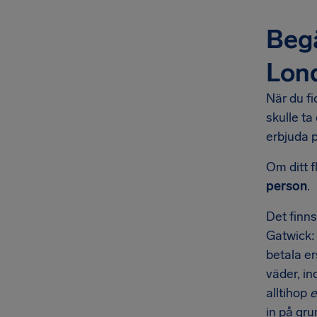
Begä
Lon
När du fi
skulle ta
erbjuda p
Om ditt f
person
.
Det finns
Gatwick
betala er
väder, in
alltihop
e
in på gru