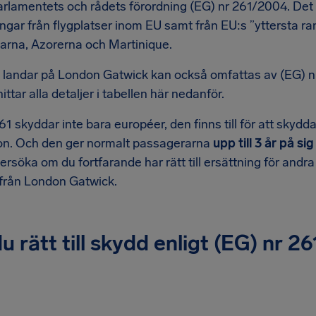
rlamentets och rådets förordning (EG) nr 261/2004. Det b
ångar från flygplatser inom EU samt från EU:s ”yttersta 
arna, Azorerna och Martinique.
 landar på London Gatwick kan också omfattas av (EG) nr
hittar alla detaljer i tabellen här nedanför.
61 skyddar inte bara européer, den finns till för att skydda
tion. Och den ger normalt passagerarna
upp till 3 år på s
dersöka om du fortfarande har rätt till ersättning för andr
n från London Gatwick.
u rätt till skydd enligt (EG) nr 26