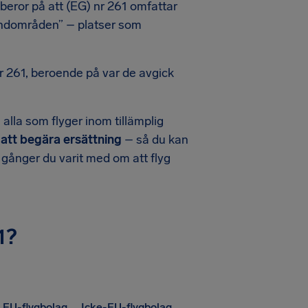
eror på att (EG) nr 261 omfattar
randområden” – platser som
 261, beroende på var de avgick
 alla som flyger inom tillämplig
ig att begära ersättning
– så du kan
a gånger du varit med om att flyg
1?
EU-flygbolag
Icke-EU-flygbolag