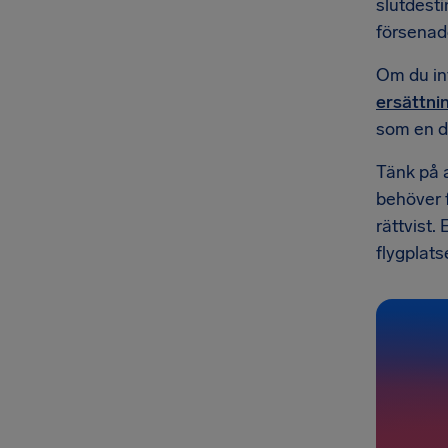
slutdesti
försenad
Om du int
ersättni
som en d
Tänk på 
behöver f
rättvist.
flygplats