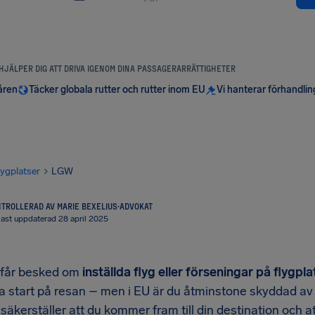
 HJÄLPER DIG ATT DRIVA IGENOM DINA PASSAGERARRÄTTIGHETER
åren
Täcker globala rutter och rutter inom EU
Vi hanterar förhandli
lygplatser
LGW
TROLLERAD AV MARIE BEXELIUS
·
ADVOKAT
ast uppdaterad 28 april 2025
får besked om
inställda flyg eller förseningar på flyg
a start på resan – men i EU är du åtminstone skyddad av 
säkerställer att du kommer fram till din destination och att