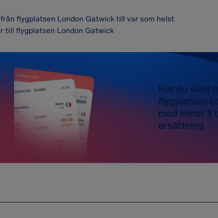
från flygplatsen London Gatwick till var som helst
 till flygplatsen London Gatwick
Har du varit m
flygplatsen 
med minst 3 t
ersättning