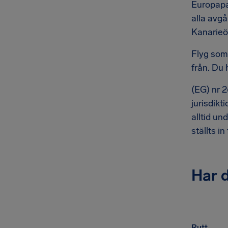
Europapa
alla avg
Kanarieö
Flyg som
från. Du 
(EG) nr 2
jurisdik
alltid un
ställts i
Har d
Rutt