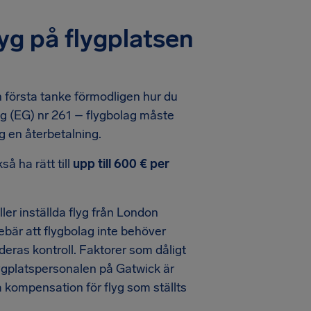
lyg på flygplatsen
in första tanke förmodligen hur du
ning (EG) nr 261 – flygbolag måste
ig en återbetalning.
å ha rätt till
upp till 600 € per
ler inställda flyg från London
ebär att flygbolag inte behöver
 deras kontroll. Faktorer som dåligt
lygplatspersonalen på Gatwick är
 kompensation för flyg som ställts