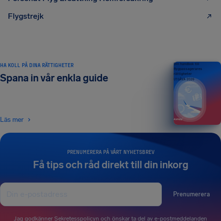
Flygstrejk
HA KOLL PÅ DINA RÄTTIGHETER
Din handbok till
flygpassagerares
rättigheter
Spana in vår enkla guide
UTGÅVA 2026
Läs mer
PRENUMERERA PÅ VÅRT NYHETSBREV
Få tips och råd direkt till din inkorg
Prenumerera
Jag godkänner
Sekretesspolicyn
och önskar ta del av e-postmeddelanden