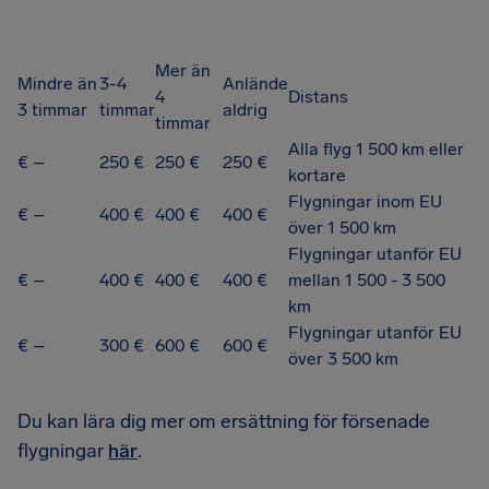
Mer än
Mindre än
3-4
Anlände
4
Distans
3 timmar
timmar
aldrig
timmar
Alla flyg 1 500 km eller
€ –
250 €
250 €
250 €
kortare
Flygningar inom EU
€ –
400 €
400 €
400 €
över 1 500 km
Flygningar utanför EU
€ –
400 €
400 €
400 €
mellan 1 500 - 3 500
km
Flygningar utanför EU
€ –
300 €
600 €
600 €
över 3 500 km
Du kan lära dig mer om ersättning för försenade
flygningar
här
.