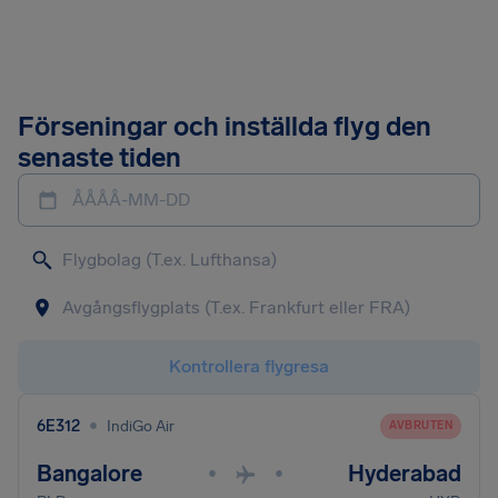
Förseningar och inställda flyg den
senaste tiden
ÅÅÅÅ-MM-DD
Kontrollera flygresa
•
6E312
IndiGo Air
AVBRUTEN
Bangalore
Hyderabad
•
•