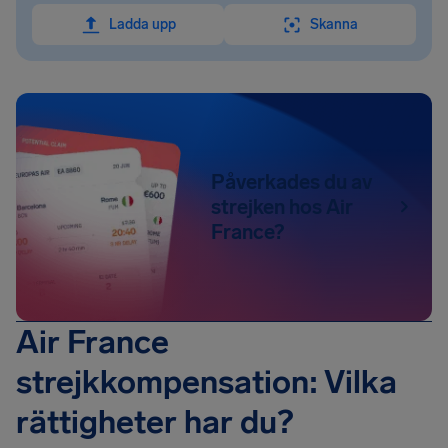
Ladda upp
Skanna
Påverkades du av
strejken hos Air
France?
Air France
strejkkompensation: Vilka
rättigheter har du?