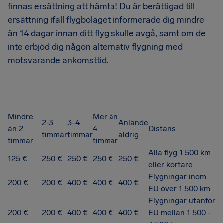
finnas ersättning att hämta! Du är berättigad till
ersättning ifall flygbolaget informerade dig mindre
än 14 dagar innan ditt flyg skulle avgå, samt om de
inte erbjöd dig någon alternativ flygning med
motsvarande ankomsttid.
Mindre
Mer än
2-3
3-4
Anlände
än 2
4
Distans
timmar
timmar
aldrig
timmar
timmar
Alla flyg 1 500 km
125 €
250 €
250 €
250 €
250 €
eller kortare
Flygningar inom
200 €
200 €
400 €
400 €
400 €
EU över 1 500 km
Flygningar utanför
200 €
200 €
400 €
400 €
400 €
EU mellan 1 500 -