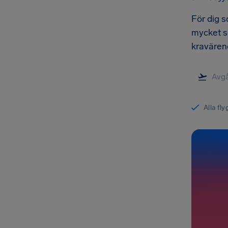
För dig s
mycket so
kravärend
Alla fl