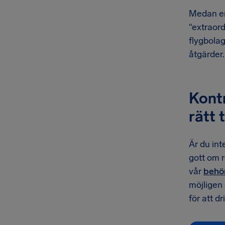
Medan en 
“extraor
flygbolag
åtgärder.
Kontr
rätt 
Är du inte
gott om r
vår
behör
möjligen 
för att dr