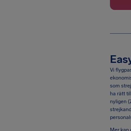
Easy
Vi flygpa
ekonomisk
som strej
ha rätt t
nyligen 
strejkand
personal
Mer kan 