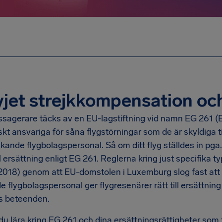
jet strejkkompensation och
ssagerare täcks av en EU-lagstiftning vid namn EG 261 (E
t ansvariga för såna flygstörningar som de är skyldiga til
kande flygbolagspersonal. Så om ditt flyg ställdes in pga
ill ersättning enligt EG 261. Reglerna kring just specifika t
(2018) genom att EU-domstolen i Luxemburg slog fast att 
e flygbolagspersonal ger flygresenärer rätt till ersättning
s beteenden.
du lära kring EG 261 och dina ersättningsrättigheter so