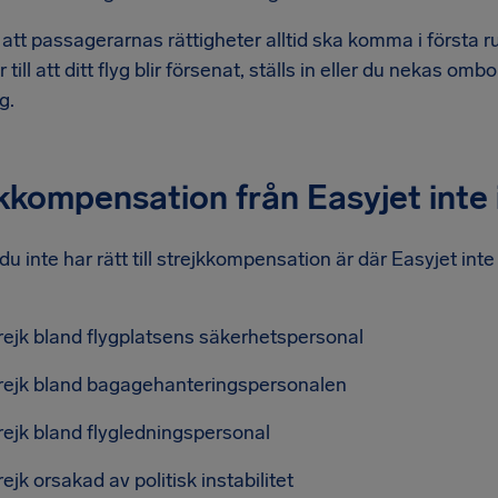
att passagerarnas rättigheter alltid ska komma i första 
 till att ditt flyg blir försenat, ställs in eller du nekas o
g.
kkompensation från Easyjet inte i
 du inte har rätt till strejkkompensation är där Easyjet inte 
:
rejk bland flygplatsens säkerhetspersonal
rejk bland bagagehanteringspersonalen
rejk bland flygledningspersonal
rejk orsakad av politisk instabilitet