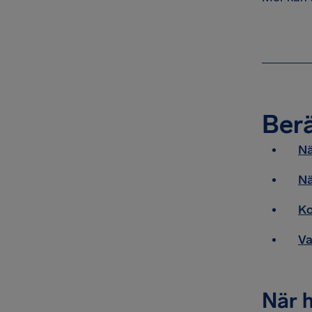
Berä
Nä
Nä
Ko
Va
När h