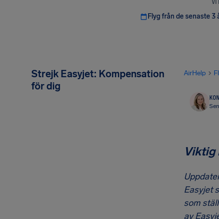
VI
Flyg från de senaste 3 
Strejk Easyjet: Kompensation
AirHelp
F
för dig
KON
Sen
Viktig
Uppdater
Easyjet s
som ställ
av Easyje