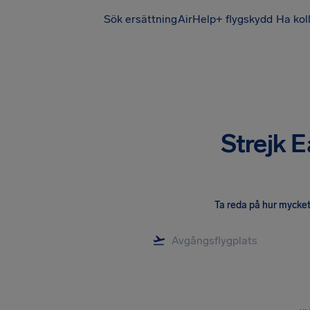
Sök ersättning
AirHelp+ flygskydd
Ha kol
Strejk E
Ta reda på hur mycket 