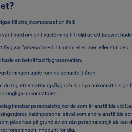
jet?
igas till strejkkompensation ifall:
 varit med om en flygstörning till följd av att Easyjet ha
tt flyg var försenat med 3 timmar eller mer, eller ställdes
 hade en bekräftad flygreservation.
ygstörningen ägde rum de senaste 3 åren.
 du tog ett ersättningsflyg och din nya ankomsttid signifi
sprungliga ankomsttiden.
olag innebär personalstrejker de som är anställda vid Easy
gsingenjörer, kabinpersonal såväl som andra anställda so
 som påverkas på grund av en sån personalstrejk så kan du 
ret förseningen inneburit för dig.