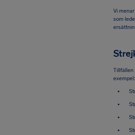
Vi menar 
som leder
ersättnin
Strej
Tillfällen
exempel
St
St
St
St