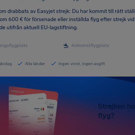
om drabbats av Easyjet strejk: Du har kommit till rätt ställe
m 600 € för försenade eller inställda flyg efter strejk vid e
e utifrån aktuell EU-lagstiftning.
ygbolag
Alla länder
Ingen vinst, ingen avgift
Strejken ho
flyg?