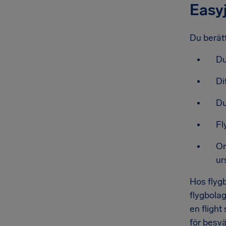
Easy
Du berätt
Du
Di
Du
Fl
Om
ur
Hos flygb
flygbola
en flight
för besvä