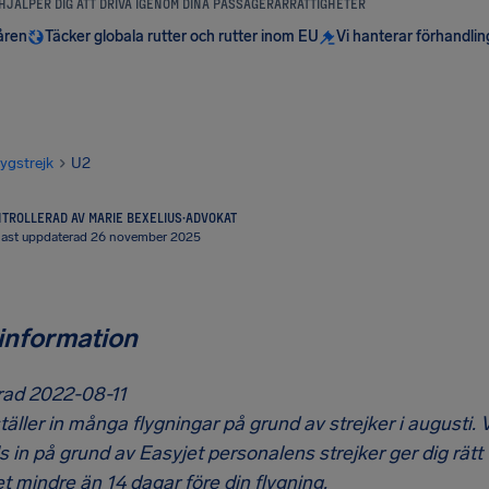
 HJÄLPER DIG ATT DRIVA IGENOM DINA PASSAGERARRÄTTIGHETER
åren
Täcker globala rutter och rutter inom EU
Vi hanterar förhandli
lygstrejk
U2
TROLLERAD AV MARIE BEXELIUS
·
ADVOKAT
ast uppdaterad 26 november 2025
 information
ad 2022-08-11
täller in många flygningar på grund av strejker i augusti. V
s in på grund av Easyjet personalens strejker ger dig rätt
t mindre än 14 dagar före din flygning.