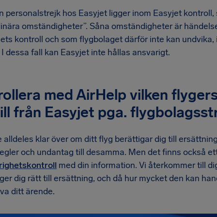
personalstrejk hos Easyjet ligger inom Easyjet kontroll, 
dinära omständigheter”. Såna omständigheter är händelser
ets kontroll och som flygbolaget därför inte kan undvika, 
 I dessa fall kan Easyjet inte hållas ansvarigt.
ollera med AirHelp vilken flyger
till från Easyjet pga. flygbolagsst
 alldeles klar över om ditt flyg berättigar dig till ersättning
egler och undantag till desamma. Men det finns också ett s
ighetskontroll
med din information. Vi återkommer till di
ger dig rätt till ersättning, och då hur mycket den kan h
iva ditt ärende.