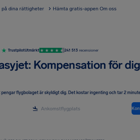
l på dina rättigheter
Hämta gratis-appen
Om oss
Trustpilot
Utmärkt
241 513
recensioner
asyjet: Kompensation för di
pengar flygbolaget är skyldigt dig
.
Det kostar ingenting och tar 2 minute
Kont