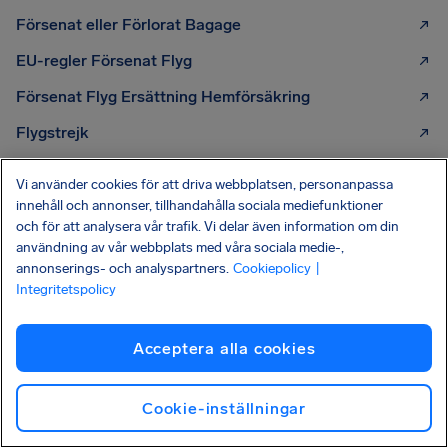
Försenat eller Förlorat Bagage
EU-regler Försenat Flyg
Försenat Flyg Ersättning Hemförsäkring
Flygstrejk
Vi använder cookies för att driva webbplatsen, personanpassa
innehåll och annonser, tillhandahålla sociala mediefunktioner
och för att analysera vår trafik. Vi delar även information om din
HA KOLL PÅ DINA RÄTTIGHETER
Din handbok till
flygpassagerares
användning av vår webbplats med våra sociala medie-,
rättigheter
Spana in vår enkla guide
UTGÅVA 2026
annonserings- och analyspartners.
Cookiepolicy
|
Integritetspolicy
Läs mer
Acceptera alla cookies
Cookie-inställningar
PRENUMERERA PÅ VÅRT NYHETSBREV
Få tips och råd direkt till din inkorg