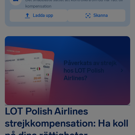
kompensation
Ladda upp
Skanna
Påverkats av strejk
hos LOT Polish
Airlines?
LOT Polish Airlines
strejkkompensation: Ha koll