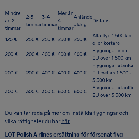
Mindre
Mer än
2-3
3-4
Anlände
än 2
4
Distans
timmar
timmar
aldrig
timmar
timmar
Alla flyg 1 500 km
125 €
250 €
250 €
250 €
250 €
eller kortare
Flygningar inom
200 €
200 €
400 €
400 €
400 €
EU över 1 500 km
Flygningar utanför
200 €
200 €
400 €
400 €
400 €
EU mellan 1 500 -
3 500 km
Flygningar utanför
300 €
300 €
300 €
600 €
600 €
EU över 3 500 km
Du kan tar reda på mer om inställda flygningar och
vilka rättigheter du har
här
.
LOT Polish Airlines ersättning för försenat flyg