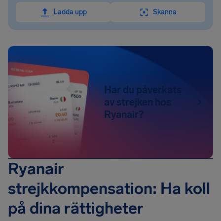
Ladda upp
Skanna
Har du påverkats
av strejken hos
Ryanair?
Ryanair
strejkkompensation: Ha koll
på dina rättigheter