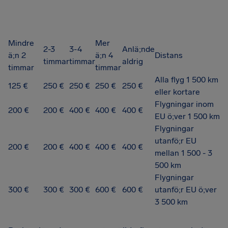
Mindre
Mer
2-3
3-4
Anlä;nde
ä;n 2
ä;n 4
Distans
timmar
timmar
aldrig
timmar
timmar
Alla flyg 1 500 km
125 €
250 €
250 €
250 €
250 €
eller kortare
Flygningar inom
200 €
200 €
400 €
400 €
400 €
EU ö;ver 1 500 km
Flygningar
utanfö;r EU
200 €
200 €
400 €
400 €
400 €
mellan 1 500 - 3
500 km
Flygningar
300 €
300 €
300 €
600 €
600 €
utanfö;r EU ö;ver
3 500 km