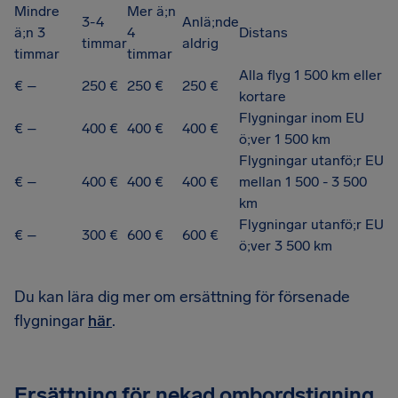
Mindre
Mer ä;n
3-4
Anlä;nde
ä;n 3
4
Distans
timmar
aldrig
timmar
timmar
Alla flyg 1 500 km eller
€ –
250 €
250 €
250 €
kortare
Flygningar inom EU
€ –
400 €
400 €
400 €
ö;ver 1 500 km
Flygningar utanfö;r EU
€ –
400 €
400 €
400 €
mellan 1 500 - 3 500
km
Flygningar utanfö;r EU
€ –
300 €
600 €
600 €
ö;ver 3 500 km
Du kan lära dig mer om ersättning för försenade
flygningar
här
.
Ersättning för nekad ombordstigning