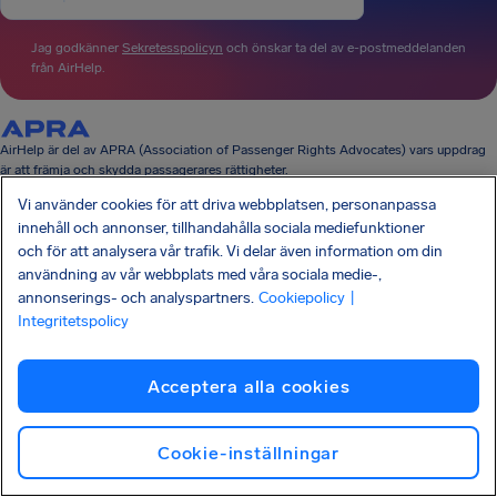
Jag godkänner
Sekretesspolicyn
och önskar ta del av e-postmeddelanden
från AirHelp.
AirHelp är del av APRA (Association of Passenger Rights Advocates) vars uppdrag
är att främja och skydda passagerares rättigheter.
AIRHELP HAR SETTS I:
Vi använder cookies för att driva webbplatsen, personanpassa
innehåll och annonser, tillhandahålla sociala mediefunktioner
och för att analysera vår trafik. Vi delar även information om din
användning av vår webbplats med våra sociala medie-,
annonserings- och analyspartners.
Cookiepolicy
|
HA KOLL PÅ DINA RÄTTIGHETER
Integritetspolicy
VÅRT FÖRETAG
VÅRA PRODUKTER
PARTNERSKAP
Acceptera alla cookies
SUPPORT
Cookie-inställningar