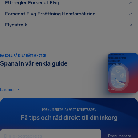
EU-regler Försenat Flyg
Försenat Flyg Ersättning Hemförsäkring
Flygstrejk
HA KOLL PÅ DINA RÄTTIGHETER
Din handbok till
flygpassagerares
rättigheter
Spana in vår enkla guide
UTGÅVA 2026
Läs mer
PRENUMERERA PÅ VÅRT NYHETSBREV
Få tips och råd direkt till din inkorg
Prenumerera