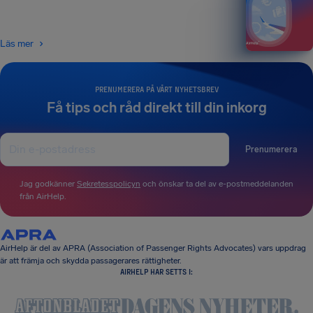
Läs mer
PRENUMERERA PÅ VÅRT NYHETSBREV
Få tips och råd direkt till din inkorg
Prenumerera
Jag godkänner
Sekretesspolicyn
och önskar ta del av e-postmeddelanden
från AirHelp.
AirHelp är del av APRA (Association of Passenger Rights Advocates) vars uppdrag
är att främja och skydda passagerares rättigheter.
AIRHELP HAR SETTS I: