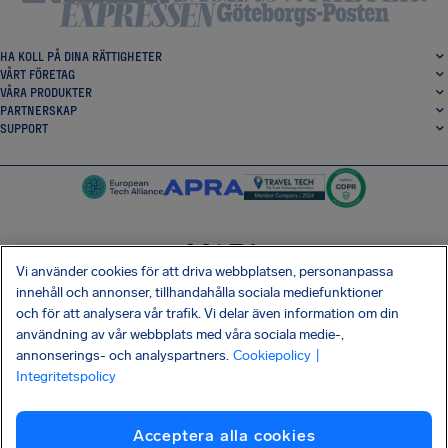
HA KOLL PÅ DINA RÄTTIGHETER
VÅRT FÖRETAG
VÅRA PRODUKTER
PARTNERSKAP
SUPPORT
Vi använder cookies för att driva webbplatsen, personanpassa
SocialFacebook
SocialTwitter
SocialInstagram
SocialLinkedin
innehåll och annonser, tillhandahålla sociala mediefunktioner
och för att analysera vår trafik. Vi delar även information om din
HÄMTA VÅR GRATIS-APP
användning av vår webbplats med våra sociala medie-,
annonserings- och analyspartners.
Cookiepolicy
|
Integritetspolicy
Villkor
Integritetspolicy
Kakor
Företagsinformation
Acceptera alla cookies