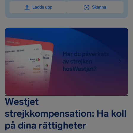
Ladda upp
Skanna
Har du påverkats
av strejken
hosWestjet?
Westjet
strejkkompensation: Ha koll
på dina rättigheter