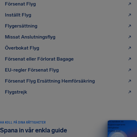
Försenat Flyg
Inställt Flyg
Flygersättning
Missat Anslutningsflyg
Överbokat Flyg
Försenat eller Förlorat Bagage
EU-regler Försenat Flyg
Försenat Flyg Ersättning Hemförsäkring
Flygstrejk
HA KOLL PÅ DINA RÄTTIGHETER
Din handbok till
flygpassagerares
rättigheter
Spana in vår enkla guide
UTGÅVA 2026