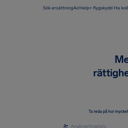
Sök ersättning
AirHelp+ flygskydd
Ha kol
Me
rättighe
Ta reda på hur mycket 