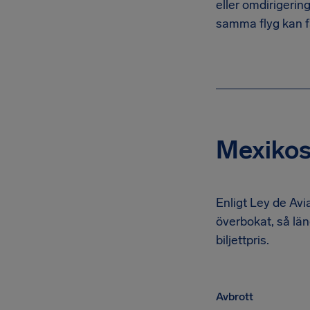
eller omdirigerin
samma flyg kan få
Mexikos 
Enligt Ley de Aviac
överbokat, så län
biljettpris.
Avbrott