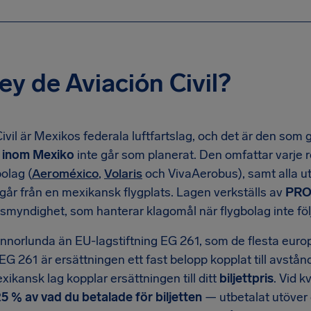
ey de Aviación Civil?
ivil är Mexikos federala luftfartslag, och det är den som g
ler inom Mexiko
inte går som planerat. Den omfattar varje r
olag (
Aeroméxico
,
Volaris
och VivaAerobus), samt alla u
vgår från en mexikansk flygplats. Lagen verkställs av
PRO
yndighet, som hanterar klagomål när flygbolag inte följ
nnorlunda än EU-lagstiftning EG 261, som de flesta euro
t EG 261 är ersättningen ett fast belopp kopplat till avstån
kansk lag kopplar ersättningen till ditt
biljettpris
. Vid k
5 % av vad du betalade för biljetten
— utbetalat utöver 