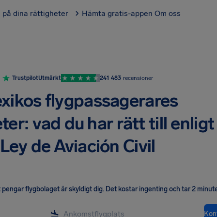
l på dina rättigheter
Hämta gratis-appen
Om oss
Trustpilot
Utmärkt
241 483
recensioner
xikos flygpassagerares
ter: vad du har rätt till enligt
Ley de Aviación Civil
pengar flygbolaget är skyldigt dig
.
Det kostar ingenting och tar 2 minute
Kont