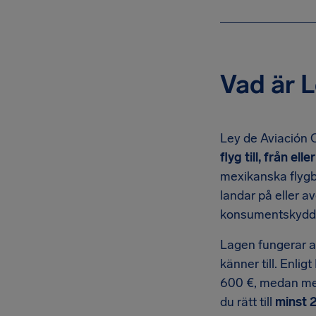
Vad är L
Ley de Aviación C
flyg till, från el
mexikanska flygb
landar på eller a
konsumentskyddsm
Lagen fungerar a
känner till. Enlig
600 €, medan mexi
du rätt till
minst 2