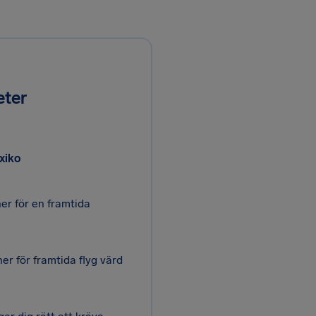
eter
exiko
her för en framtida
her för framtida flyg värd