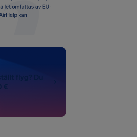
stället omfattas av EU-
 AirHelp kan
tällt flyg? Du
0 €