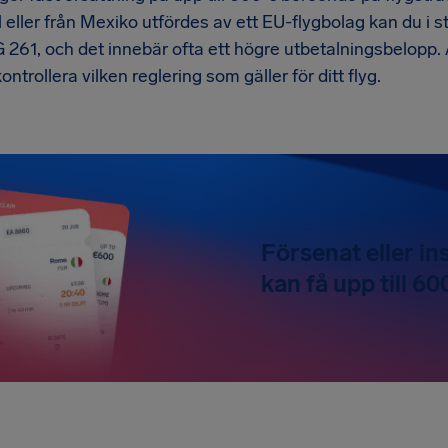
ill eller från Mexiko utfördes av ett EU-flygbolag kan du i 
G 261, och det innebär ofta ett högre utbetalningsbelopp.
ontrollera vilken reglering som gäller för ditt flyg.
Försenat eller ins
kan få upp till 60