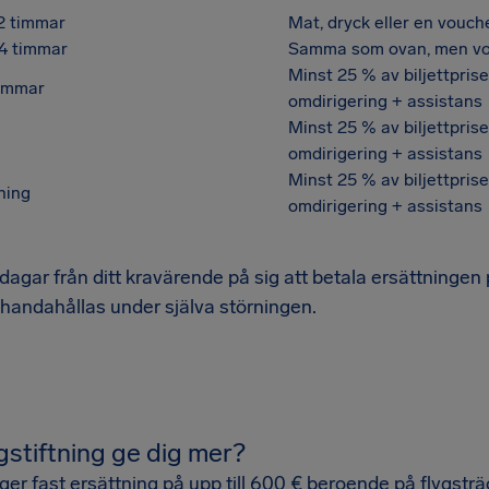
 2 timmar
Mat, dryck eller en vouche
 4 timmar
Samma som ovan, men vouc
Minst 25 % av biljettprise
timmar
omdirigering + assistans
Minst 25 % av biljettprise
omdirigering + assistans
Minst 25 % av biljettprise
ning
omdirigering + assistans
dagar från ditt kravärende på sig att betala ersättningen
lhandahållas under själva störningen.
stiftning ge dig mer?
ger fast ersättning på upp till 600 € beroende på flygsträc