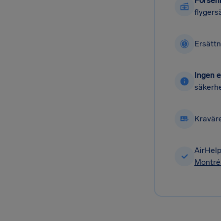
Förseni
flygers
Ersätt
Ingen e
säkerhe
Kravär
AirHelp
Montré