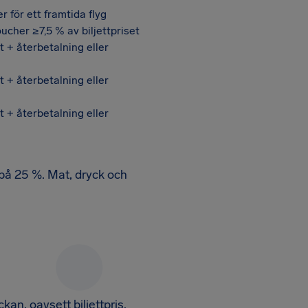
r för ett framtida flyg
her ≥7,5 % av biljettpriset
t + återbetalning eller
t + återbetalning eller
t + återbetalning eller
 på 25 %. Mat, dryck och
kan, oavsett biljettpris.