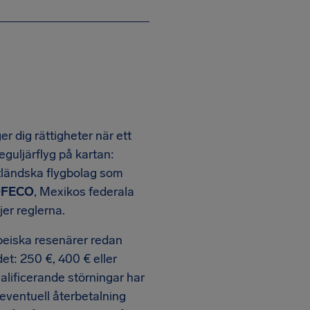
er dig rättigheter när ett
eguljärflyg på kartan:
tländska flygbolag som
FECO
, Mexikos federala
er reglerna.
peiska resenärer redan
det: 250 €, 400 € eller
valificerande störningar har
eventuell återbetalning