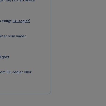
ger dig rätt att kräva
m enligt
EU-regler
)
eter som väder,
ighet
om EU-regler eller