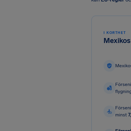
I KORTHET
Mexikos 
Mexik
Försen
flygnin
Försen
minst
7