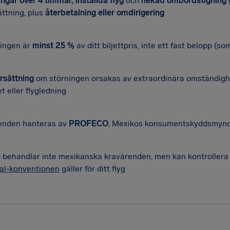
ngar över 4 timmar, inställda flyg
och
nekad ombordstigning
ättning, plus
återbetalning eller omdirigering
ningen är
minst 25 %
av ditt biljettpris, inte ett fast belopp (so
rsättning
om störningen orsakas av extraordinära omständigh
t eller flygledning
enden hanteras av
PROFECO
, Mexikos konsumentskyddsmynd
 behandlar inte mexikanska kravärenden, men kan kontrollera 
al-konventionen
gäller för ditt flyg