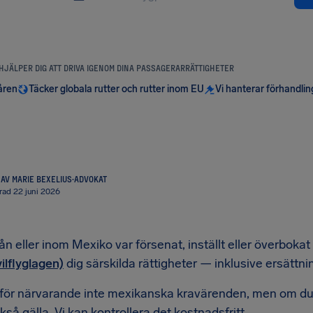
 HJÄLPER DIG ATT DRIVA IGENOM DINA PASSAGERARRÄTTIGHETER
åren
Täcker globala rutter och rutter inom EU
Vi hanterar förhandli
AV MARIE BEXELIUS
·
ADVOKAT
rad 22 juni 2026
 från eller inom Mexiko var försenat, inställt eller överbok
vilflyglagen)
dig särskilda rättigheter — inklusive ersättning
 för närvarande inte mexikanska kravärenden, men om du
så gälla. Vi kan kontrollera det kostnadsfritt.