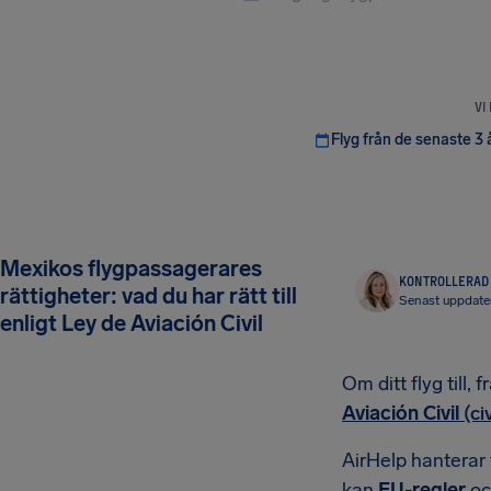
VI
Flyg från de senaste 3 
Mexikos flygpassagerares
KONTROLLERAD 
rättigheter: vad du har rätt till
Senast uppdate
enligt Ley de Aviación Civil
Om ditt flyg till,
Aviación Civil
(ci
AirHelp hanterar
kan
EU-regler
ock